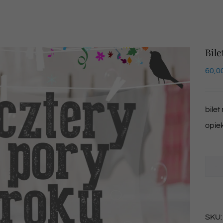
Bile
60,0
bilet
opie
SKU