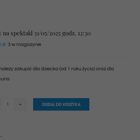
t na spektakl 31/05/2025 godz. 12:30
0
zł
3 w magazynie
 należy zakupić dla dziecka (od 1 roku życia) oraz dla
kuna
DODAJ DO KOSZYKA
ilość
Bilet
na
:
-
spektakl