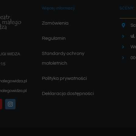
Więcej informacji
SCENY:
Zamówienia
Sc
ul
Regulamin
We
Standardy ochrony
UGI WIDZA
00
małoletnich
215
Polityka prywatności
malegowidza.pl
alegowidza.pl
Deklaracja dostępności