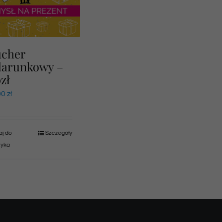
ucher
darunkowy –
zł
00
zł
j do
Szczegóły
zyka