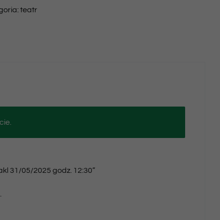
goria:
teatr
31/05/2025
godz.
12:30
cie.
takl 31/05/2025 godz. 12:30”
.