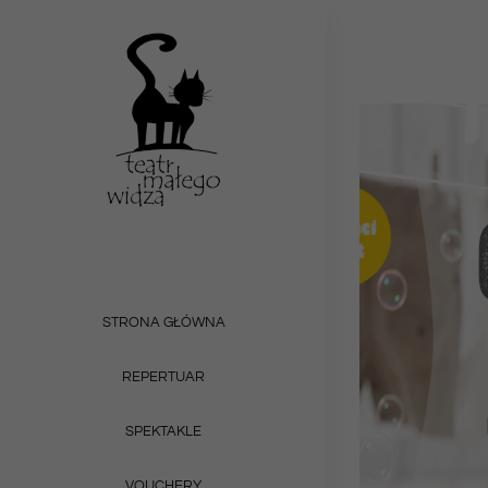
Przejdź
do
zawartości
STRONA GŁÓWNA
REPERTUAR
SPEKTAKLE
VOUCHERY