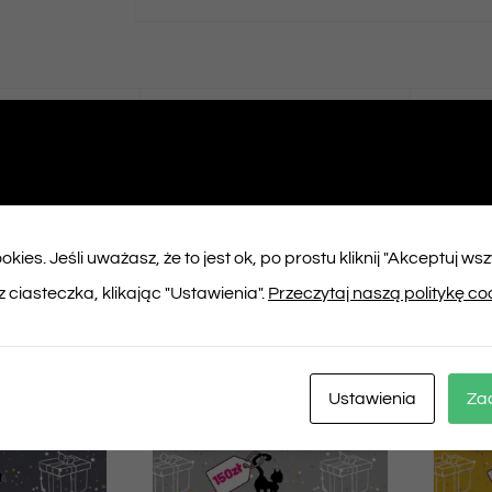
ępnij na
Tweet This
booku
Product
kies. Jeśli uważasz, że to jest ok, po prostu kliknij "Akceptuj ws
ukty
 ciasteczka, klikając "Ustawienia".
Przeczytaj naszą politykę co
Ustawienia
Za