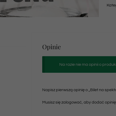
Kate
Opinie
Na razie nie ma opinii o produk
Napisz pierwszą opinię o „Bilet na spek
Musisz się
zalogować
, aby dodać opinię