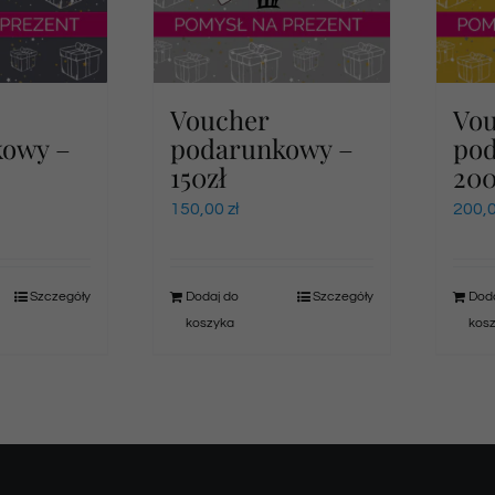
Voucher
Vo
kowy –
podarunkowy –
po
150zł
200
150,00
zł
200,
Szczegóły
Dodaj do
Szczegóły
Doda
koszyka
kos