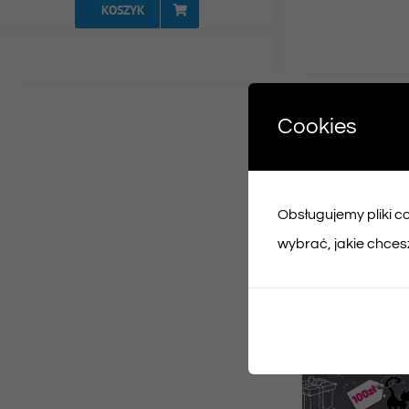
KOSZYK
Udost
Cookies
Face
Obsługujemy pliki coo
Podobne prod
wybrać, jakie chcesz