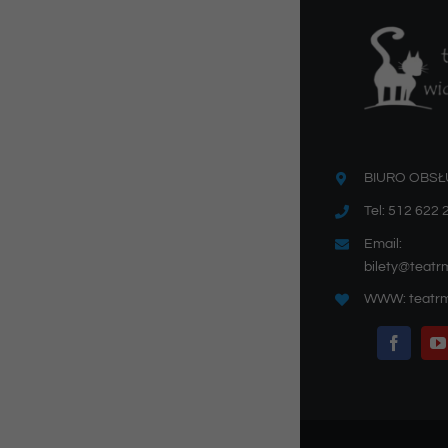
BIURO OBSŁ
Tel: 512 622 
Email:
bilety@teatr
WWW: teatrm