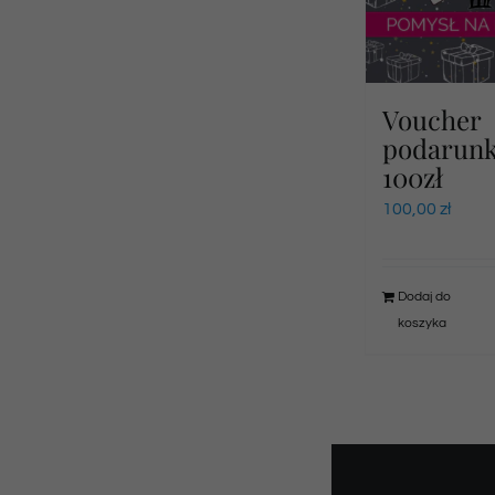
Voucher
podarun
100zł
100,00
zł
Dodaj do
koszyka