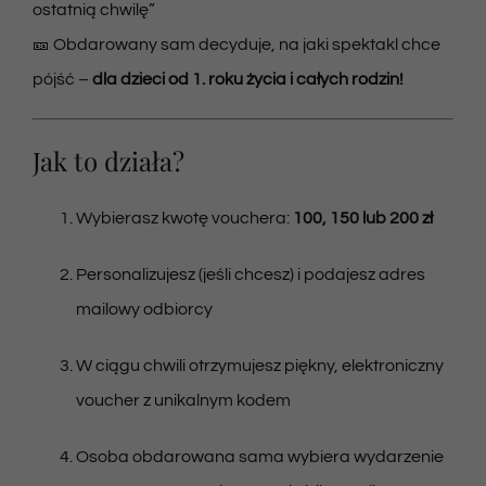
ostatnią chwilę”
🎫 Obdarowany sam decyduje, na jaki spektakl chce
pójść –
dla dzieci od 1. roku życia i całych rodzin!
Jak to działa?
Wybierasz kwotę vouchera:
100, 150 lub 200 zł
Personalizujesz (jeśli chcesz) i podajesz adres
mailowy odbiorcy
W ciągu chwili otrzymujesz piękny, elektroniczny
voucher z unikalnym kodem
Osoba obdarowana sama wybiera wydarzenie