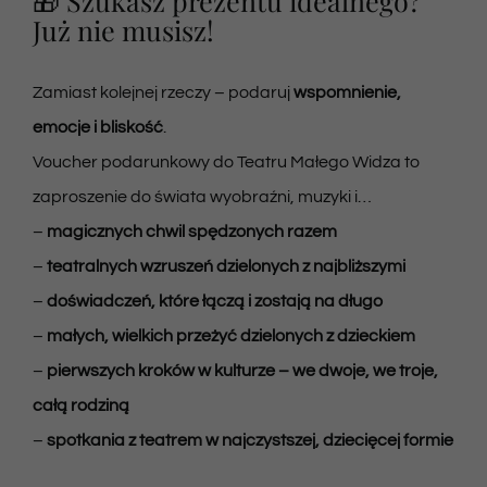
🎁 Szukasz prezentu idealnego?
Już nie musisz!
Newsletter
Zamiast kolejnej rzeczy – podaruj
wspomnienie,
emocje i bliskość
.
SKLEP VOD
Voucher podarunkowy do Teatru Małego Widza to
zaproszenie do świata wyobraźni, muzyki i…
Kontakt
–
magicznych chwil spędzonych razem
–
teatralnych wzruszeń dzielonych z najbliższymi
–
doświadczeń, które łączą i zostają na długo
–
małych, wielkich przeżyć dzielonych z dzieckiem
–
pierwszych kroków w kulturze – we dwoje, we troje,
całą rodziną
–
spotkania z teatrem w najczystszej, dziecięcej formie