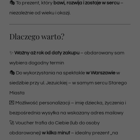
🎭 To prezent, który
bawi, rozwija i zostaje w sercu
–
niezależnie od wieku i okazji.
Dlaczego warto?
✨
Ważny aż rok od daty zakupu
– obdarowany sam
wybiera dogodny termin
🎭 Do wykorzystania na spektakle
w Warszawie
w
siedzibie przy ul. Jezuickiej – w samym sercu Starego
Miasta
💌 Możliwość personalizacji – imię dziecka, życzenia i
bezpośrednia wysyłka na wskazany adres mailowy
🚀 Voucher trafia do Ciebie (lub do osoby
obdarowanej)
w kilka minut
– idealny prezent „na