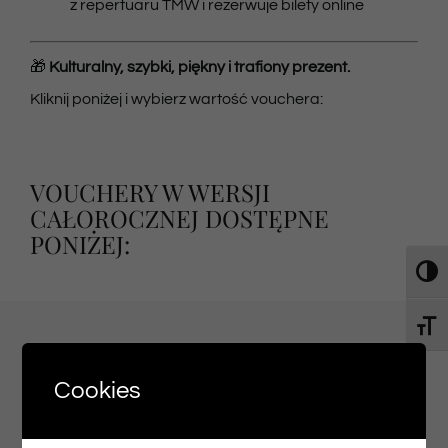
z repertuaru TMW i rezerwuje bilety online
🎁
Kulturalny, szybki, piękny i trafiony prezent.
Kliknij poniżej i wybierz wartość vouchera:
VOUCHERY W WERSJI
CAŁOROCZNEJ DOSTĘPNE
PONIŻEJ:
Toggl
Toggl
Cookies