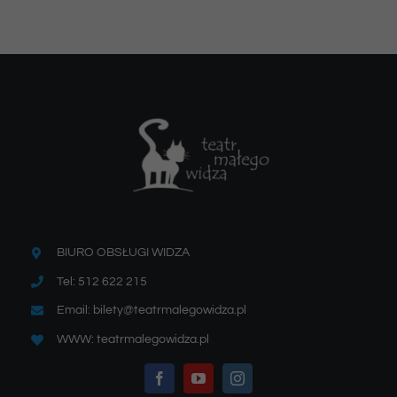
BIURO OBSŁUGI WIDZA
Tel: 512 622 215
Email: bilety@teatrmalegowidza.pl
WWW: teatrmalegowidza.pl