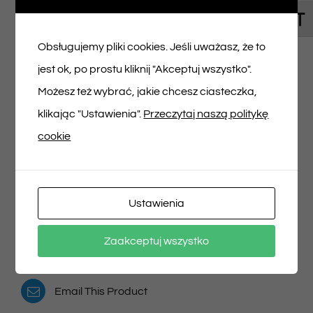
Toggl
Napisz pierwszą opinię o „Bilet na spektakl
Obsługujemy pliki cookies. Jeśli uważasz, że to
31/05/2025 godz. 12:20”
jest ok, po prostu kliknij "Akceptuj wszystko".
Musisz się
zalogować
, aby dodać opinię.
Możesz też wybrać, jakie chcesz ciasteczka,
klikając "Ustawienia".
Przeczytaj naszą politykę
cookie
Udostępnij na
Tweet This Product
Ustawienia
Facebooku
Pin This Product
Zaakceptuj wszystko
Email This Product