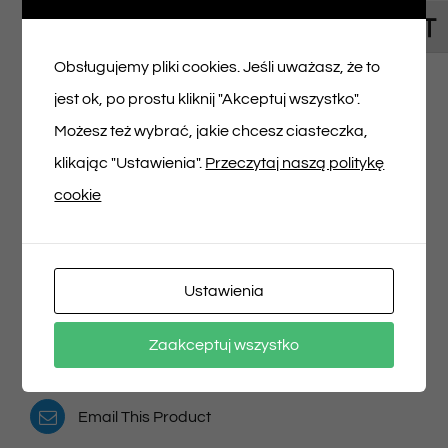
Toggl
Napisz pierwszą opinię o „Bilet na spektakl
Obsługujemy pliki cookies. Jeśli uważasz, że to
31/05/2025 godz. 12:00”
jest ok, po prostu kliknij "Akceptuj wszystko".
Musisz się
zalogować
, aby dodać opinię.
Możesz też wybrać, jakie chcesz ciasteczka,
klikając "Ustawienia".
Przeczytaj naszą politykę
cookie
Udostępnij na
Tweet This Product
Ustawienia
Facebooku
Pin This Product
Zaakceptuj wszystko
Email This Product