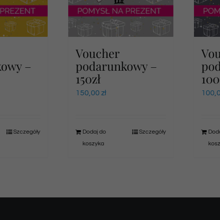
Voucher
Vo
kowy –
podarunkowy –
po
150zł
100
150,00
zł
100,
Szczegóły
Dodaj do
Szczegóły
Doda
koszyka
kos