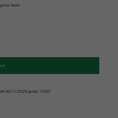
goria:
teatr
30/11/2025
godz.
12:00
cie.
takl 30/11/2025 godz. 12:00”
.