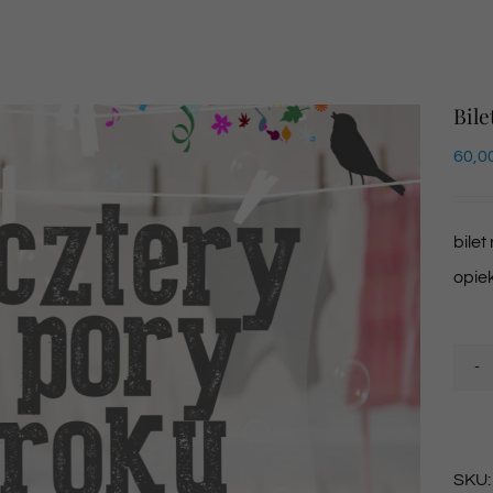
Bile
60,0
bilet
opie
SKU