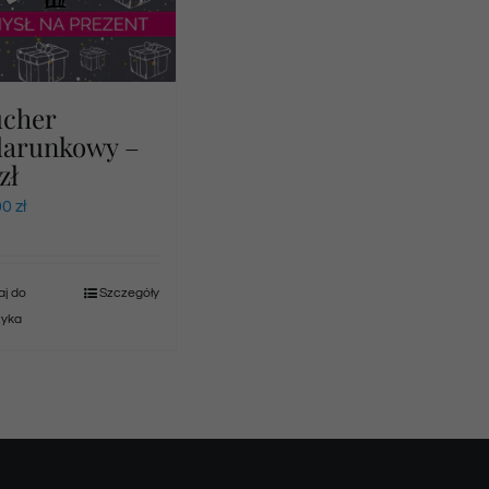
ucher
darunkowy –
zł
00
zł
j do
Szczegóły
zyka