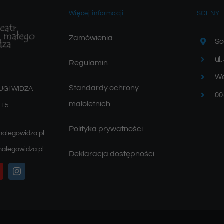
Więcej informacji
SCENY:
Zamówienia
Sc
ul
Regulamin
We
Standardy ochrony
UGI WIDZA
00
małoletnich
215
Polityka prywatności
malegowidza.pl
alegowidza.pl
Deklaracja dostępności