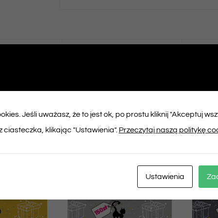
ępnij na
Tweet This
booku
Product
kies. Jeśli uważasz, że to jest ok, po prostu kliknij "Akceptuj ws
ukty
 ciasteczka, klikając "Ustawienia".
Przeczytaj naszą politykę co
Ustawienia
Za