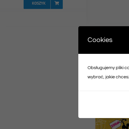
KOSZYK
Udost
Cookies
Face
Obsługujemy pliki coo
Podobne prod
wybrać, jakie chcesz