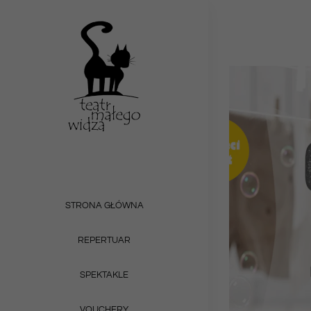
Przejdź
do
zawartości
STRONA GŁÓWNA
REPERTUAR
SPEKTAKLE
VOUCHERY