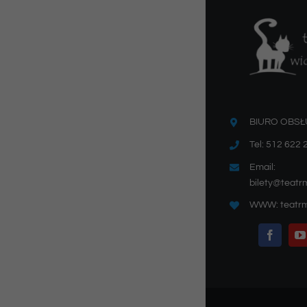
BIURO OBSŁ
Tel: 512 622 
Email:
bilety@teatr
WWW: teatrm