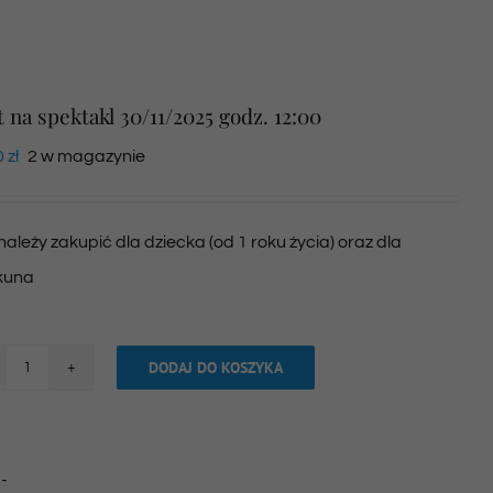
t na spektakl 30/11/2025 godz. 12:00
0
zł
2 w magazynie
 należy zakupić dla dziecka (od 1 roku życia) oraz dla
kuna
DODAJ DO KOSZYKA
ilość
Bilet
na
:
-
spektakl