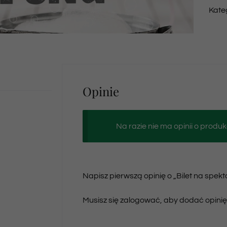
Kate
Opinie
Na razie nie ma opinii o produk
Napisz pierwszą opinię o „Bilet na spek
Musisz się
zalogować
, aby dodać opinię