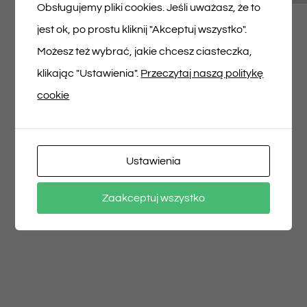
Musisz się
zalogować
, aby dodać opinię.
Obsługujemy pliki cookies. Jeśli uważasz, że to
jest ok, po prostu kliknij "Akceptuj wszystko".
Możesz też wybrać, jakie chcesz ciasteczka,
klikając "Ustawienia".
Przeczytaj naszą politykę
cookie
Udostępnij na
Tweet This Product
Facebooku
Pin This Product
Ustawienia
Zaakceptuj wszystko
Email This Product