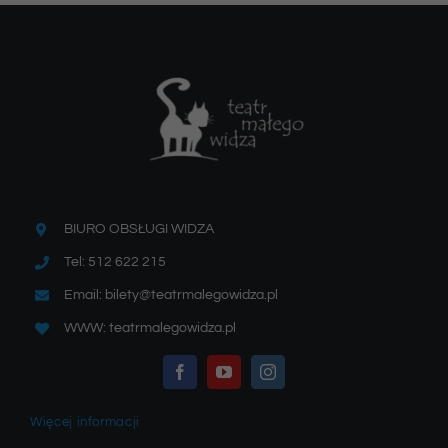
BIURO OBSŁUGI WIDZA
Tel: 512 622 215
Email: bilety@teatrmalegowidza.pl
WWW: teatrmalegowidza.pl
Więcej informacji