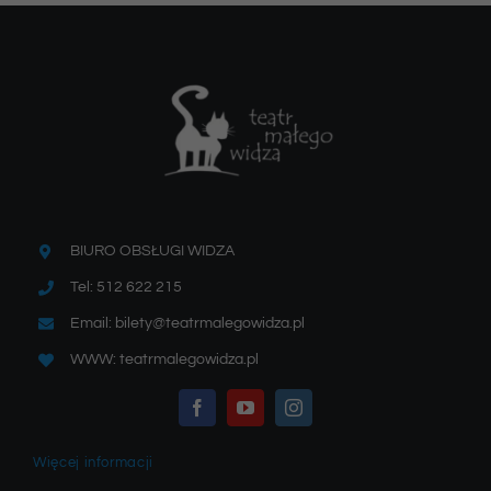
BIURO OBSŁUGI WIDZA
Tel: 512 622 215
Email: bilety@teatrmalegowidza.pl
WWW: teatrmalegowidza.pl
Więcej informacji