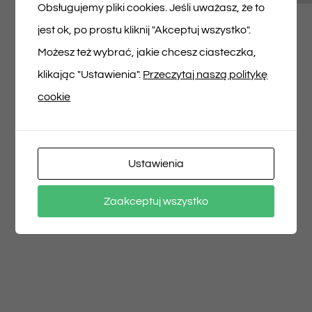
Musisz się
zalogować
, aby dodać opinię.
Obsługujemy pliki cookies. Jeśli uważasz, że to
jest ok, po prostu kliknij "Akceptuj wszystko".
Możesz też wybrać, jakie chcesz ciasteczka,
klikając "Ustawienia".
Przeczytaj naszą politykę
cookie
Udostępnij na
Tweet This Product
Facebooku
Pin This Product
Ustawienia
Zaakceptuj wszystko
Email This Product