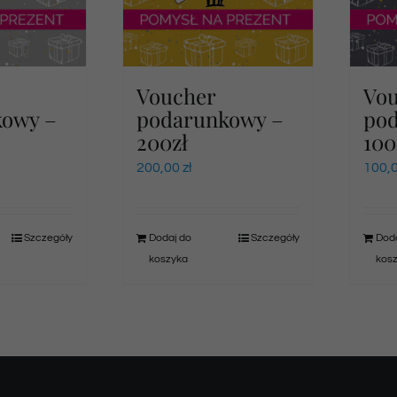
Voucher
Vo
kowy –
podarunkowy –
po
200zł
100
200,00
zł
100,
Szczegóły
Dodaj do
Szczegóły
Doda
koszyka
kos