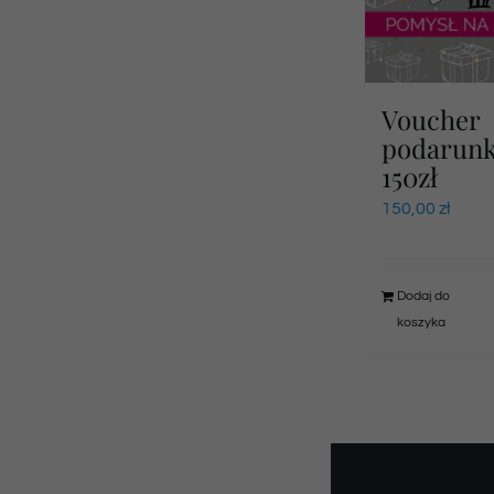
Voucher
podarun
150zł
150,00
zł
Dodaj do
koszyka