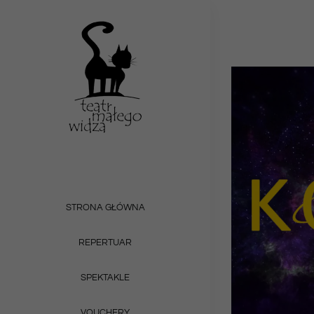
Przejdź
do
zawartości
STRONA GŁÓWNA
REPERTUAR
SPEKTAKLE
VOUCHERY