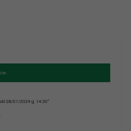
g.
14:30
cie.
akl 28/01/2024 g. 14:30”
.