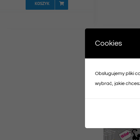
KOSZYK
Udost
Cookies
Face
Obsługujemy pliki coo
Podobne prod
wybrać, jakie chcesz