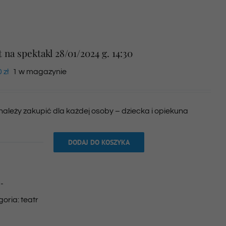
t na spektakl 28/01/2024 g. 14:30
0
zł
1 w magazynie
 należy zakupić dla każdej osoby – dziecka i opiekuna
DODAJ DO KOSZYKA
ilość
Bilet
na
:
-
spektakl
goria:
teatr
28/01/2024