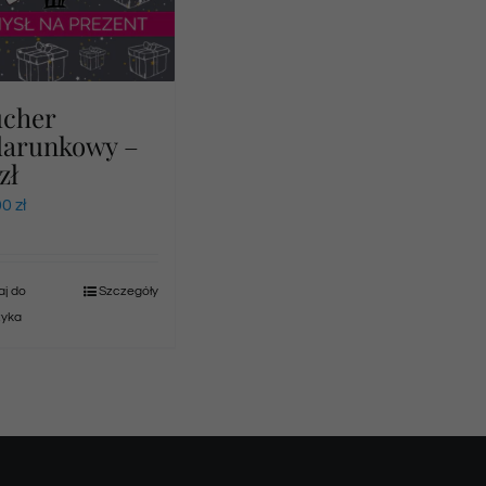
ucher
darunkowy –
zł
00
zł
j do
Szczegóły
zyka