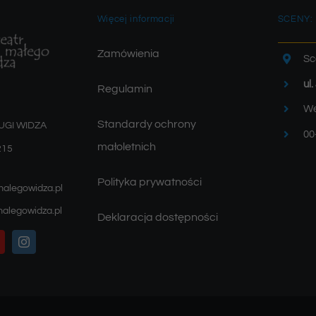
Więcej informacji
SCENY:
Zamówienia
Sc
ul
Regulamin
We
Standardy ochrony
UGI WIDZA
00
małoletnich
215
Polityka prywatności
malegowidza.pl
alegowidza.pl
Deklaracja dostępności