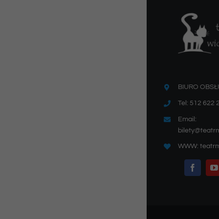
BIURO OBSŁ
Tel: 512 622 
Email:
bilety@teatr
WWW: teatrm