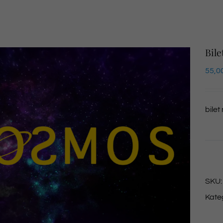
Bile
55,0
bilet
SKU
Kate