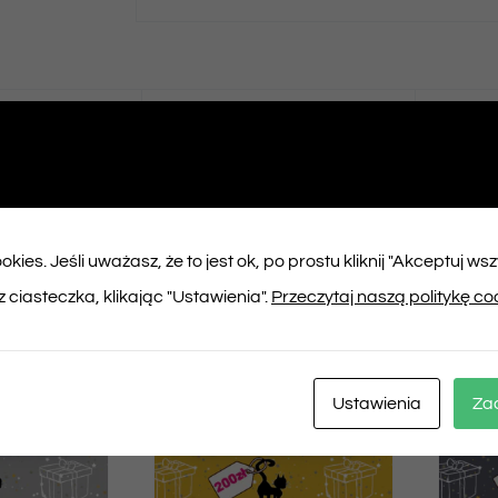
ępnij na
Tweet This
booku
Product
kies. Jeśli uważasz, że to jest ok, po prostu kliknij "Akceptuj ws
ukty
 ciasteczka, klikając "Ustawienia".
Przeczytaj naszą politykę co
Ustawienia
Za