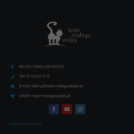
BIURO OBSŁUGI WIDZA
Tel: 512 622 215
Email: bilety@teatrmalegowidza.pl
WWW: teatrmalegowidza.pl
Więcej informacji