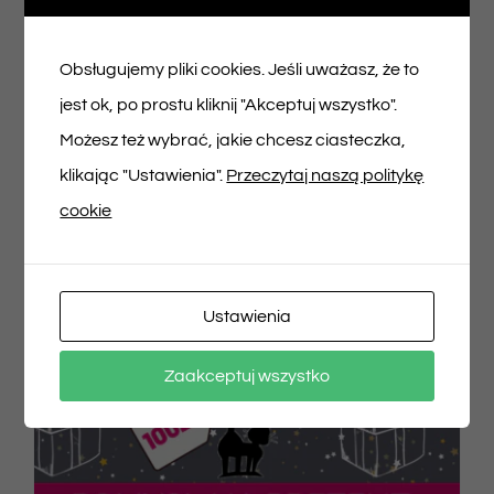
150,00
zł
Obsługujemy pliki cookies. Jeśli uważasz, że to
jest ok, po prostu kliknij "Akceptuj wszystko".
Dodaj do koszyka
Szczegóły
Możesz też wybrać, jakie chcesz ciasteczka,
klikając "Ustawienia".
Przeczytaj naszą politykę
cookie
Ustawienia
Zaakceptuj wszystko