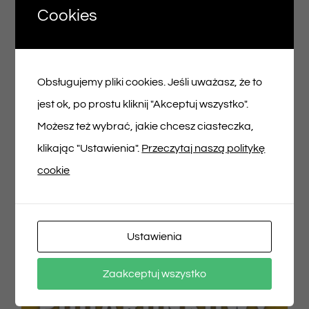
Cookies
Voucher podarunkowy – 150zł
Obsługujemy pliki cookies. Jeśli uważasz, że to
150,00
zł
jest ok, po prostu kliknij "Akceptuj wszystko".
Możesz też wybrać, jakie chcesz ciasteczka,
Dodaj do koszyka
Szczegóły
klikając "Ustawienia".
Przeczytaj naszą politykę
cookie
Ustawienia
Zaakceptuj wszystko