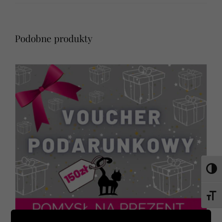
Podobne produkty
Toggl
Toggl