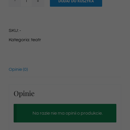
DODAJ DO KOSZYKA
ilość
Bilet
na
SKU:
-
spektakl
Kategoria:
teatr
27/04/2024
godz.
10:00
Opinie (0)
Opinie
Na razie nie ma opinii o produkcie.