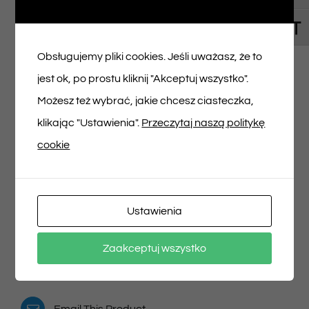
Toggl
Napisz pierwszą opinię o „Bilet na spektakl
Obsługujemy pliki cookies. Jeśli uważasz, że to
26/07/2026 godz. 15:00”
jest ok, po prostu kliknij "Akceptuj wszystko".
Możesz też wybrać, jakie chcesz ciasteczka,
Musisz się
zalogować
, aby dodać opinię.
klikając "Ustawienia".
Przeczytaj naszą politykę
cookie
Udostępnij na
Tweet This Product
Ustawienia
Facebooku
Zaakceptuj wszystko
Pin This Product
Email This Product