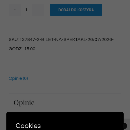
DODAJ DO KOSZYKA
ilość
Bilet
na
SKU:
137847-2-BILET-NA-SPEKTAKL-26/07/2026-
spektakl
GODZ.-15:00
26/07/2026
godz.
15:00
Opinie (0)
Opinie
Na razie nie ma opinii o produkcie.
Cookies
Toggl