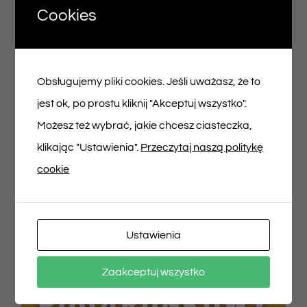
Cookies
Voucher podarunkowy – 100zł
Obsługujemy pliki cookies. Jeśli uważasz, że to
100,00
zł
jest ok, po prostu kliknij "Akceptuj wszystko".
Możesz też wybrać, jakie chcesz ciasteczka,
Dodaj do koszyka
Szczegóły
klikając "Ustawienia".
Przeczytaj naszą politykę
cookie
Ustawienia
Zaakceptuj wszystko