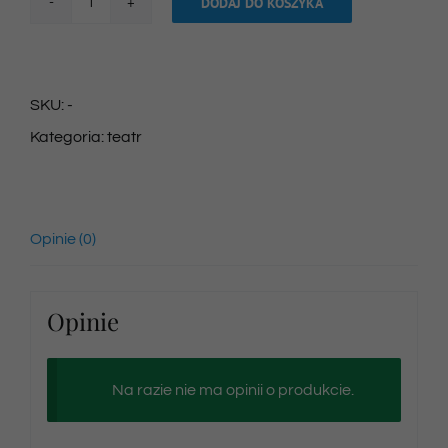
DODAJ DO KOSZYKA
ilość
Bilet
na
SKU:
-
spektakl
Kategoria:
teatr
26/04/2025
godz.
12:30
Opinie (0)
Opinie
Na razie nie ma opinii o produkcie.