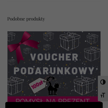
Podobne produkty
Toggl
Toggl