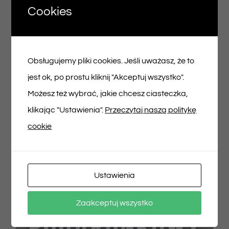
Cookies
Voucher podarunkowy – 100zł
Obsługujemy pliki cookies. Jeśli uważasz, że to
100,00
zł
jest ok, po prostu kliknij "Akceptuj wszystko".
Możesz też wybrać, jakie chcesz ciasteczka,
Dodaj do koszyka
Szczegóły
klikając "Ustawienia".
Przeczytaj naszą politykę
cookie
Ustawienia
Zaakceptuj wszystko