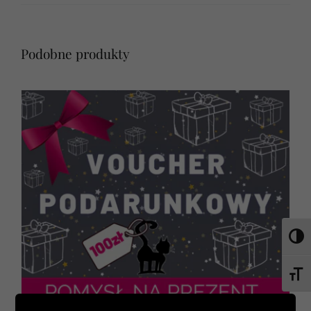
Podobne produkty
Toggl
Toggl