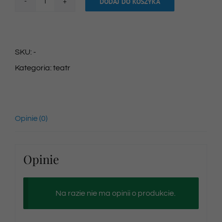
DODAJ DO KOSZYKA
ilość
Bilet
na
SKU:
-
spektakl
Kategoria:
teatr
26/04/2025
godz.
10:30
Opinie (0)
Opinie
Na razie nie ma opinii o produkcie.