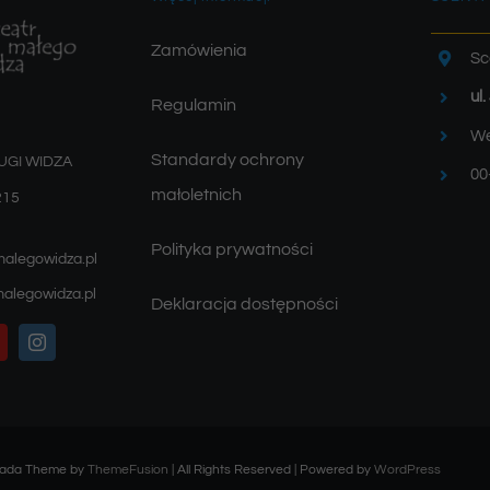
Zamówienia
Sc
ul
Regulamin
We
Standardy ochrony
UGI WIDZA
00
małoletnich
215
Polityka prywatności
malegowidza.pl
alegowidza.pl
Deklaracja dostępności
Avada Theme by
ThemeFusion
| All Rights Reserved | Powered by
WordPress