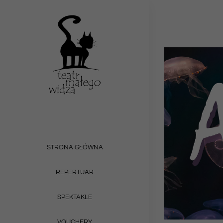
Przejdź
do
zawartości
STRONA GŁÓWNA
REPERTUAR
SPEKTAKLE
VOUCHERY