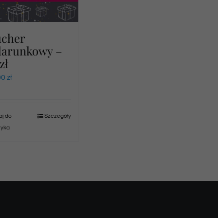
ucher
darunkowy –
zł
00
zł
j do
Szczegóły
zyka