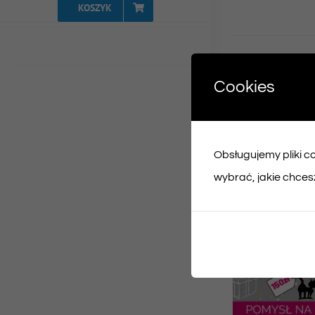
KOSZYK
Udost
Cookies
Face
Obsługujemy pliki coo
Podobne prod
wybrać, jakie chcesz