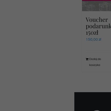
Voucher
podarun
150zł
150,00
zł
Dodaj do
koszyka