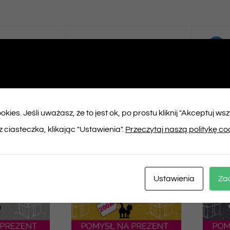
ępnij na
Tweet This
booku
Product
kies. Jeśli uważasz, że to jest ok, po prostu kliknij "Akceptuj ws
ukty
 ciasteczka, klikając "Ustawienia".
Przeczytaj naszą politykę co
Ustawienia
Za