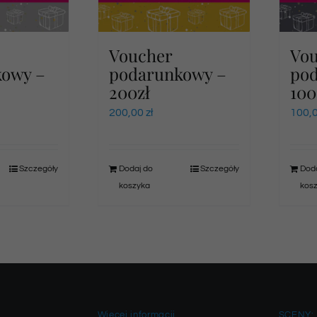
Voucher
Vo
kowy –
podarunkowy –
po
200zł
100
200,00
zł
100,
Szczegóły
Dodaj do
Szczegóły
Doda
koszyka
kos
Więcej informacji
SCENY: