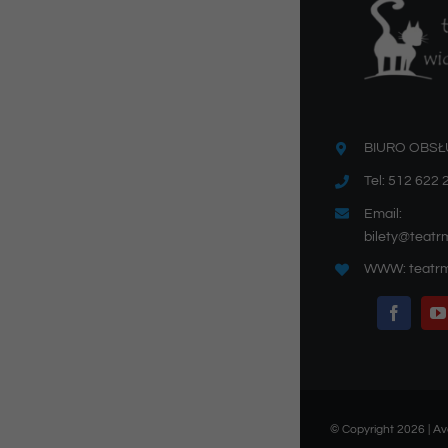
BIURO OBSŁ
Tel: 512 622 
Email:
bilety@teatr
WWW: teatrm
© Copyright 2026 | 