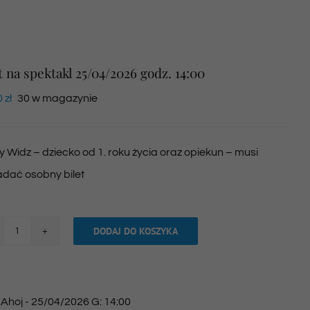
t na spektakl 25/04/2026 godz. 14:00
0
zł
30 w magazynie
 Widz – dziecko od 1. roku życia oraz opiekun – musi
adać osobny bilet
DODAJ DO KOSZYKA
ilość
Bilet
na
:
Ahoj - 25/04/2026 G: 14:00
spektakl