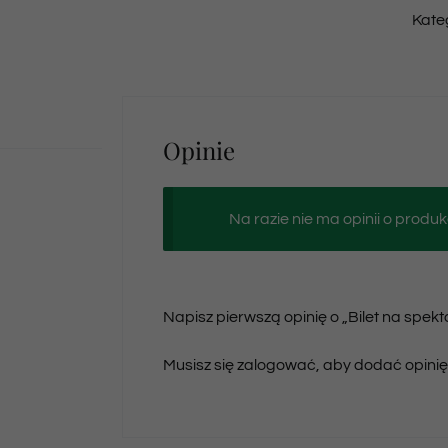
Kate
Opinie
Na razie nie ma opinii o produk
Napisz pierwszą opinię o „Bilet na spek
Musisz się
zalogować
, aby dodać opinię