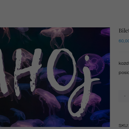
Bile
60,0
każdy
posi
SKU