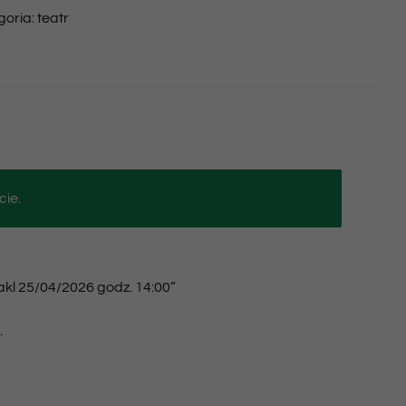
goria:
teatr
25/04/2026
godz.
14:00
cie.
takl 25/04/2026 godz. 14:00”
.