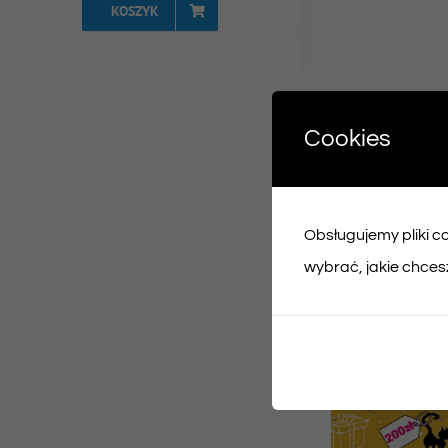
KOSZYK
Udost
Cookies
Face
Obsługujemy pliki coo
Podobne prod
wybrać, jakie chcesz