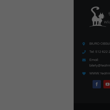
BIURO OBSŁ
Tel: 512 622 
Email:
bilety@teatr
WWW: teatrm