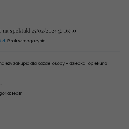
t na spektakl 25/02/2024 g. 16:30
0
zł
Brak w magazynie
 należy zakupić dla każdej osoby – dziecka i opiekuna
:
-
goria:
teatr