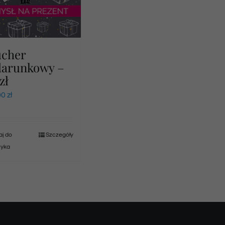
ucher
darunkowy –
zł
00
zł
j do
Szczegóły
zyka