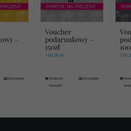
Voucher
Vo
kowy –
podarunkowy –
po
150zł
100
150,00
zł
100,
Szczegóły
Dodaj do
Szczegóły
Doda
koszyka
kos