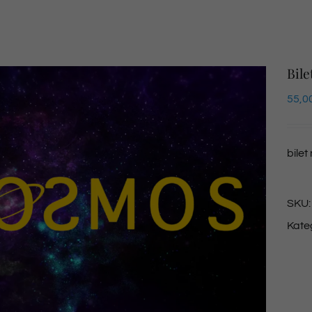
Bile
55,0
bilet
SKU
Kate