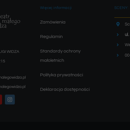
Więcej informacji
SCENY:
Zamówienia
Sc
ul
Regulamin
We
Standardy ochrony
UGI WIDZA
00
małoletnich
215
Polityka prywatności
malegowidza.pl
alegowidza.pl
Deklaracja dostępności