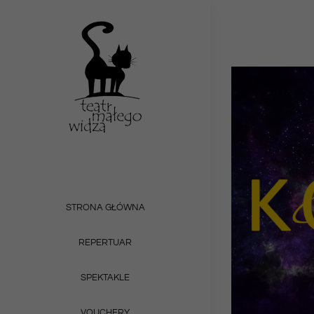
Przejdź
do
zawartości
STRONA GŁÓWNA
REPERTUAR
SPEKTAKLE
VOUCHERY