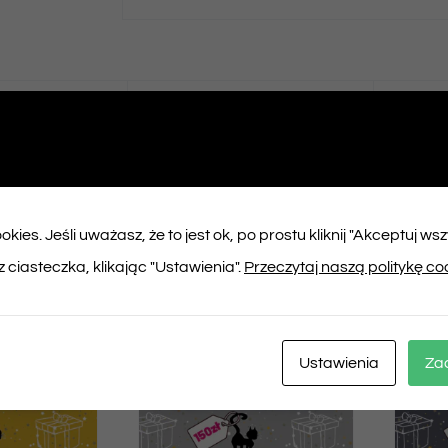
ępnij na
Tweet This
booku
Product
kies. Jeśli uważasz, że to jest ok, po prostu kliknij "Akceptuj ws
ukty
 ciasteczka, klikając "Ustawienia".
Przeczytaj naszą politykę co
Ustawienia
Za