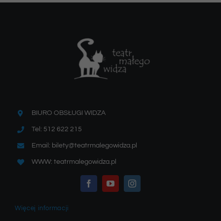
BIURO OBSŁUGI WIDZA
Tel: 512 622 215
Email: bilety@teatrmalegowidza.pl
WWW: teatrmalegowidza.pl
Więcej informacji