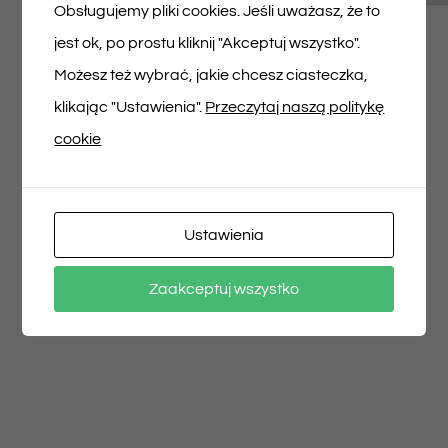
Musisz się
zalogować
, aby dodać opinię.
Obsługujemy pliki cookies. Jeśli uważasz, że to
jest ok, po prostu kliknij "Akceptuj wszystko".
Możesz też wybrać, jakie chcesz ciasteczka,
klikając "Ustawienia".
Przeczytaj naszą politykę
cookie
Udostępnij na
Tweet This Product
Facebooku
Pin This Product
Ustawienia
Zaakceptuj wszystko
Email This Product