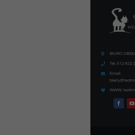
BIURO OBSŁ
Tel: 512 622 
Email:
bilety@teatr
WWW: teatrm