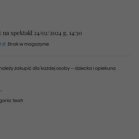
t na spektakl 24/02/2024 g. 14:30
0
zł
Brak w magazynie
 należy zakupić dla każdej osoby – dziecka i opiekuna
:
-
goria:
teatr