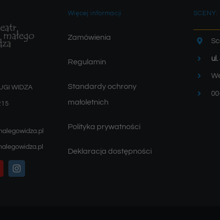
Więcej informacji
SCENY:
Zamówienia
Sc
ul
Regulamin
We
Standardy ochrony
UGI WIDZA
00
małoletnich
215
Polityka prywatności
malegowidza.pl
alegowidza.pl
Deklaracja dostępności