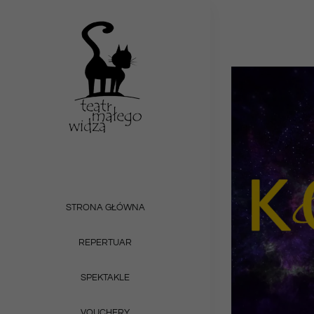
Przejdź
do
zawartości
STRONA GŁÓWNA
REPERTUAR
SPEKTAKLE
VOUCHERY