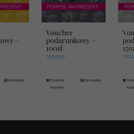
Voucher
Vo
kowy –
podarunkowy –
po
100zł
150
100,00
zł
150,
Szczegóły
Dodaj do
Szczegóły
Doda
koszyka
kos