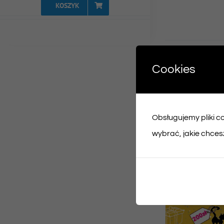
KOSZYK
Udost
Cookies
Face
Obsługujemy pliki coo
Podobne prod
wybrać, jakie chcesz