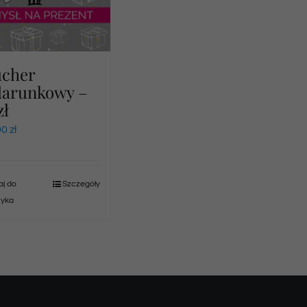
ucher
darunkowy –
zł
00
zł
j do
Szczegóły
zyka