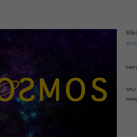
Bile
55,0
bilet
SKU
Kate