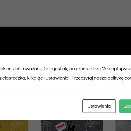
ępnij na
Tweet This
booku
Product
kies. Jeśli uważasz, że to jest ok, po prostu kliknij "Akceptuj ws
ukty
 ciasteczka, klikając "Ustawienia".
Przeczytaj naszą politykę co
Ustawienia
Za