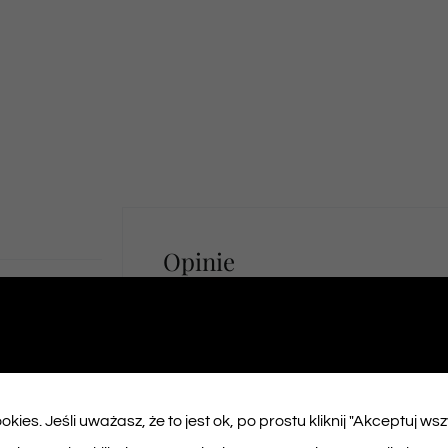
Opinie
Na razie nie ma opinii o produk
kies. Jeśli uważasz, że to jest ok, po prostu kliknij "Akceptuj ws
Napisz pierwszą opinię o „Bilet na spek