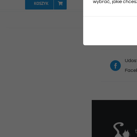
wybrać, jakie chcesz
KOSZYK
Udost
Face