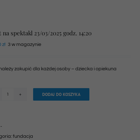
t na spektakl 23/03/2025 godz. 14:20
0
zł
3 w magazynie
 należy zakupić dla każdej osoby – dziecka i opiekuna
DODAJ DO KOSZYKA
ilość
Bilet
na
:
-
spektakl
goria:
fundacja
23/03/2025