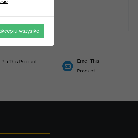
okie
.
akceptuj wszystko
Email This
Pin This Product
Product