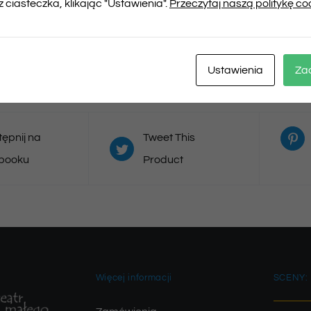
 ciasteczka, klikając "Ustawienia".
Przeczytaj naszą politykę co
Musisz się
zalogować
, aby dodać opinię
Ustawienia
Za
ępnij na
Tweet This
booku
Product
Więcej informacji
SCENY: