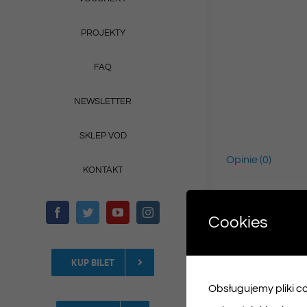
PROJEKTY
FAQ
NEWSLETTER
SKLEP VOD
Opinie (0)
KONTAKT
Cookies
KUP BILET
Obsługujemy pliki coo