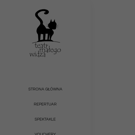
Przejdź
do
zawartości
STRONA GŁÓWNA
REPERTUAR
SPEKTAKLE
VOUCHERY