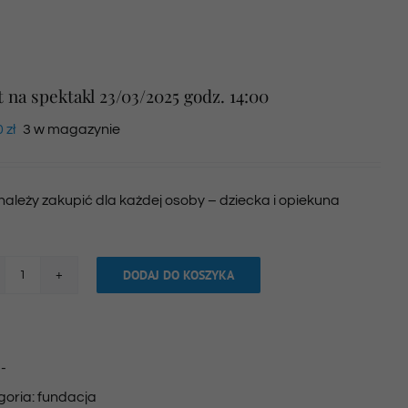
t na spektakl 23/03/2025 godz. 14:00
0
zł
3 w magazynie
 należy zakupić dla każdej osoby – dziecka i opiekuna
DODAJ DO KOSZYKA
ilość
Bilet
na
:
-
spektakl
goria:
fundacja
23/03/2025