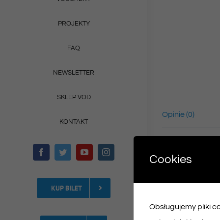
PROJEKTY
FAQ
NEWSLETTER
SKLEP VOD
Opinie (0)
KONTAKT
Cookies
KUP BILET
Obsługujemy pliki coo