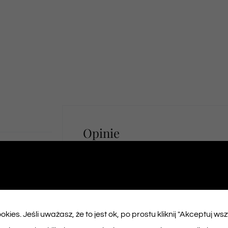
Opinie
Na razie nie ma opinii o produk
kies. Jeśli uważasz, że to jest ok, po prostu kliknij "Akceptuj ws
Napisz pierwszą opinię o „Bilet na spek