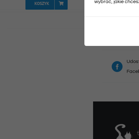
wybrać, jakie chcesz
KOSZYK
Udost
Face