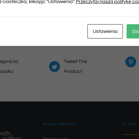
 ciasteczka, klikając "Ustawienia".
Przeczytaj naszą politykę co
Musisz się
zalogować
, aby dodać opinię
Ustawienia
Za
ępnij na
Tweet This
booku
Product
Więcej informacji
SCENY: