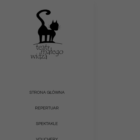
Przejdź
do
zawartości
STRONA GŁÓWNA
REPERTUAR
SPEKTAKLE
VOUCHERY