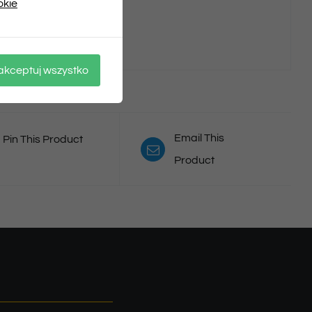
okie
.
akceptuj wszystko
Email This
Pin This Product
Product