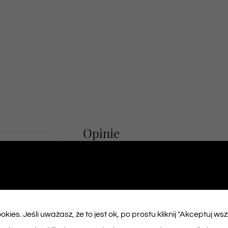
Opinie
Na razie nie ma opinii o produk
kies. Jeśli uważasz, że to jest ok, po prostu kliknij "Akceptuj ws
Napisz pierwszą opinię o „Bilet na spek