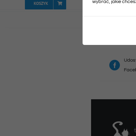
wybrać, jakie chcesz
KOSZYK
Udost
Face