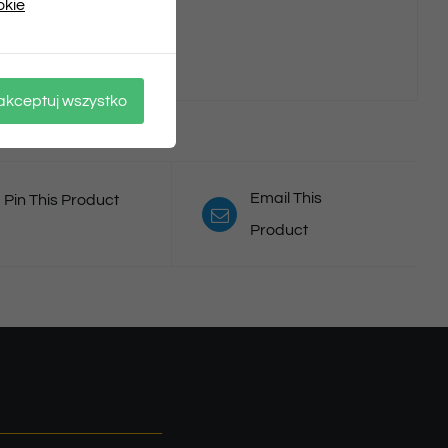
okie
.
akceptuj wszystko
Email This
Pin This Product
Product