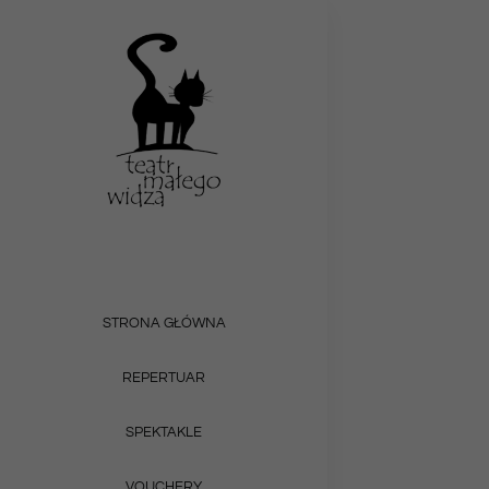
Przejdź
do
zawartości
STRONA GŁÓWNA
REPERTUAR
SPEKTAKLE
VOUCHERY