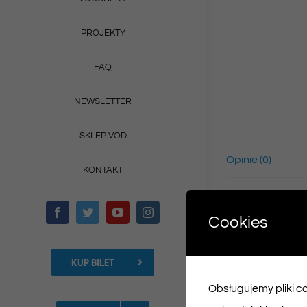
PROJEKTY
FAQ
NEWSLETTER
SKLEP VOD
Opinie (0)
KONTAKT
Cookies
KUP BILET
Obsługujemy pliki coo