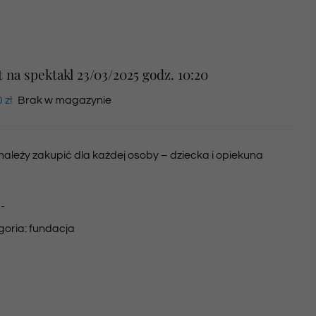
t na spektakl 23/03/2025 godz. 10:20
0
zł
Brak w magazynie
 należy zakupić dla każdej osoby – dziecka i opiekuna
:
-
goria:
fundacja