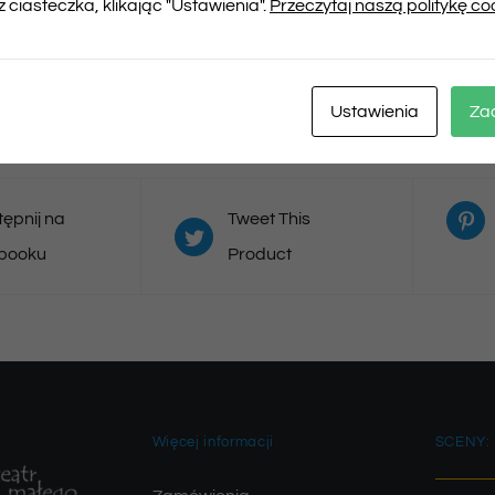
 ciasteczka, klikając "Ustawienia".
Przeczytaj naszą politykę co
Musisz się
zalogować
, aby dodać opinię
Ustawienia
Za
ępnij na
Tweet This
booku
Product
Więcej informacji
SCENY: