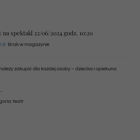
t na spektakl 22/06/2024 godz. 10:20
0
zł
Brak w magazynie
 należy zakupić dla każdej osoby – dziecka i opiekuna
:
-
goria:
teatr