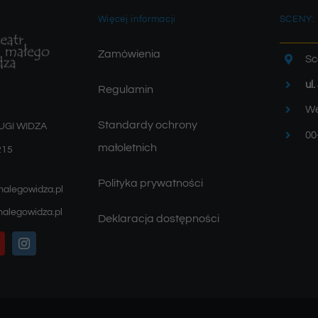
Więcej informacji
SCENY:
Zamówienia
Sc
ul
Regulamin
We
Standardy ochrony
UGI WIDZA
00
małoletnich
215
Polityka prywatności
malegowidza.pl
alegowidza.pl
Deklaracja dostępności