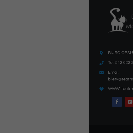
BIURO OBSŁ
Tel: 512 622 
Email:
bilety@teatr
WWW: teatrm