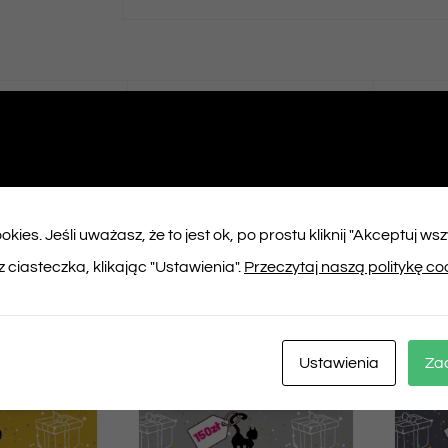
ępnij na
Tweet This
booku
Product
kies. Jeśli uważasz, że to jest ok, po prostu kliknij "Akceptuj ws
ukty
 ciasteczka, klikając "Ustawienia".
Przeczytaj naszą politykę co
Ustawienia
Za