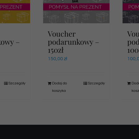
Voucher
Vo
kowy –
podarunkowy –
po
150zł
100
150,00
zł
100,
Szczegóły
Dodaj do
Szczegóły
Doda
koszyka
kos