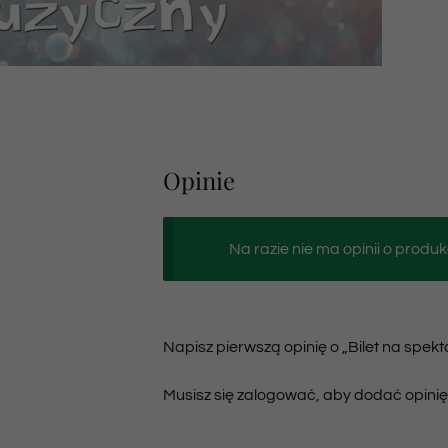
Opinie
Na razie nie ma opinii o produk
Napisz pierwszą opinię o „Bilet na spek
Musisz się
zalogować
, aby dodać opinię