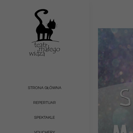
Przejdź
do
zawartości
STRONA GŁÓWNA
REPERTUAR
SPEKTAKLE
VOUCHERY