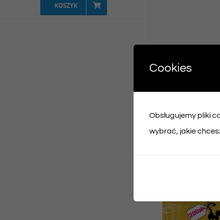
KOSZYK
Udost
Cookies
Face
Obsługujemy pliki coo
Podobne prod
wybrać, jakie chcesz