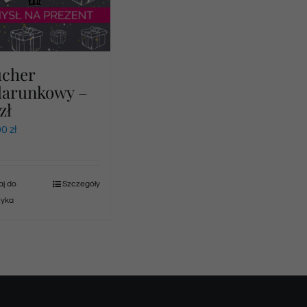
ucher
darunkowy –
zł
00
zł
j do
Szczegóły
zyka