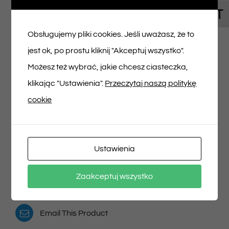
Toggl
Napisz pierwszą opinię o „Bilet na spektakl
Obsługujemy pliki cookies. Jeśli uważasz, że to
22/02/2025 godz. 10:00”
jest ok, po prostu kliknij "Akceptuj wszystko".
Musisz się
zalogować
, aby dodać opinię.
Możesz też wybrać, jakie chcesz ciasteczka,
klikając "Ustawienia".
Przeczytaj naszą politykę
cookie
Udostępnij na
Tweet This Product
Ustawienia
Facebooku
Pin This Product
Zaakceptuj wszystko
Email This Product