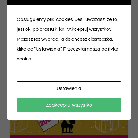
100,00
zł
Obsługujemy pliki cookies. Jeśli uważasz, że to
jest ok, po prostu kliknij "Akceptuj wszystko".
Dodaj do koszyka
Szczegóły
Możesz też wybrać, jakie chcesz ciasteczka,
klikając "Ustawienia".
Przeczytaj naszą politykę
cookie
Ustawienia
Zaakceptuj wszystko