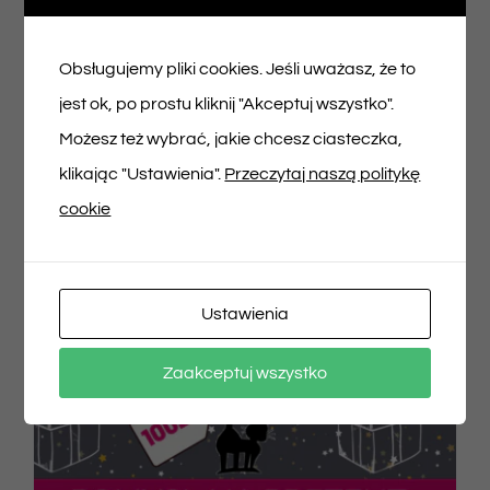
150,00
zł
Obsługujemy pliki cookies. Jeśli uważasz, że to
jest ok, po prostu kliknij "Akceptuj wszystko".
Dodaj do koszyka
Szczegóły
Możesz też wybrać, jakie chcesz ciasteczka,
klikając "Ustawienia".
Przeczytaj naszą politykę
cookie
Ustawienia
Zaakceptuj wszystko