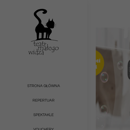
Przejdź
do
zawartości
STRONA GŁÓWNA
REPERTUAR
SPEKTAKLE
VOUCHERY