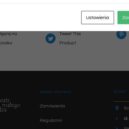
Ustawienia
Za
ępnij na
Tweet This
booku
Product
Więcej informacji
SCENY:
Zamówienia
Sc
ul
Regulamin
We