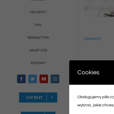
PROJEKTY
FAQ
NEWSLETTER
Opinie (0)
SKLEP VOD
KONTAKT
Cookies
Obsługujemy pliki coo
KUP BILET
wybrać, jakie chcesz