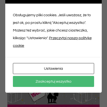
200,00
zł
Obsługujemy pliki cookies. Jeśli uważasz, że to
jest ok, po prostu kliknij "Akceptuj wszystko".
Dodaj do koszyka
Szczegóły
Możesz też wybrać, jakie chcesz ciasteczka,
klikając "Ustawienia".
Przeczytaj naszą politykę
cookie
Ustawienia
Zaakceptuj wszystko