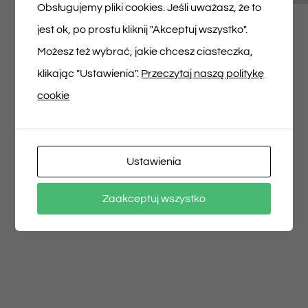
Musisz się
zalogować
, aby dodać opinię.
Obsługujemy pliki cookies. Jeśli uważasz, że to
jest ok, po prostu kliknij "Akceptuj wszystko".
Możesz też wybrać, jakie chcesz ciasteczka,
klikając "Ustawienia".
Przeczytaj naszą politykę
cookie
Udostępnij na
Tweet This Product
Facebooku
Pin This Product
Ustawienia
Zaakceptuj wszystko
Email This Product