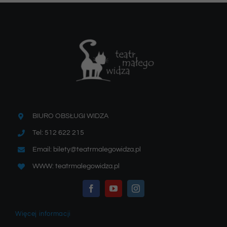
BIURO OBSŁUGI WIDZA
Tel: 512 622 215
Email: bilety@teatrmalegowidza.pl
WWW: teatrmalegowidza.pl
Więcej informacji