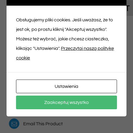
Toggl
Napisz pierwszą opinię o „Bilet na spektakl
Obsługujemy pliki cookies. Jeśli uważasz, że to
19/04/2025 godz. 10:00”
jest ok, po prostu kliknij "Akceptuj wszystko".
Musisz się
zalogować
, aby dodać opinię.
Możesz też wybrać, jakie chcesz ciasteczka,
klikając "Ustawienia".
Przeczytaj naszą politykę
cookie
Udostępnij na
Tweet This Product
Ustawienia
Facebooku
Pin This Product
Zaakceptuj wszystko
Email This Product