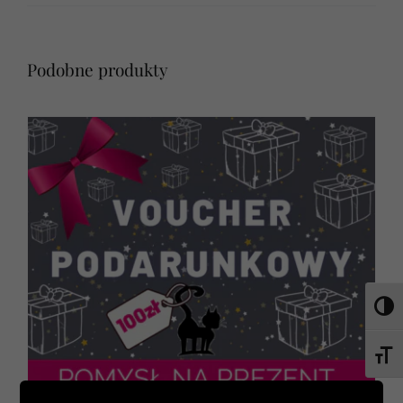
Podobne produkty
Toggl
Toggl