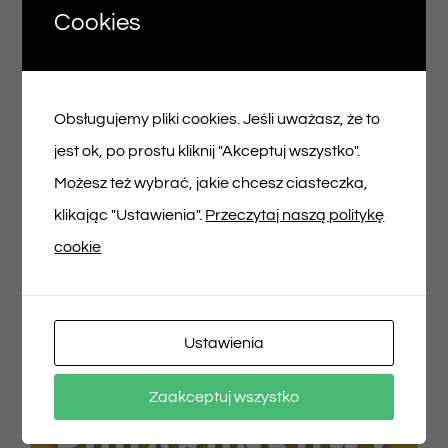
Cookies
Voucher podarunkowy – 100zł
Obsługujemy pliki cookies. Jeśli uważasz, że to
100,00
zł
jest ok, po prostu kliknij "Akceptuj wszystko".
Możesz też wybrać, jakie chcesz ciasteczka,
Dodaj do koszyka
Szczegóły
klikając "Ustawienia".
Przeczytaj naszą politykę
cookie
Ustawienia
Zaakceptuj wszystko