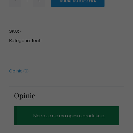
DODAJ DO KOSZYKA
ilość
Bilet
na
SKU:
-
spektakl
Kategoria:
teatr
19/01/2025
godz.
10:30
Opinie (0)
Opinie
Na razie nie ma opinii o produkcie.