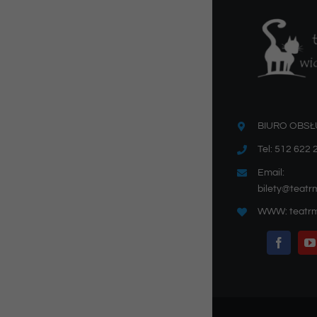
BIURO OBSŁ
Tel: 512 622 
Email:
bilety@teatr
WWW: teatrm