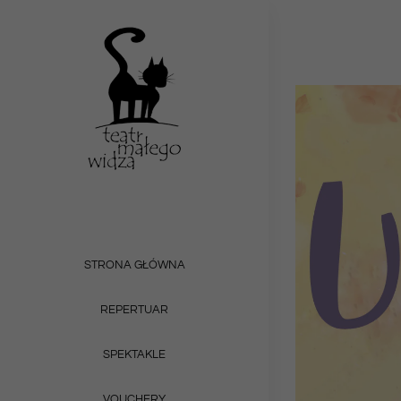
Przejdź
do
zawartości
STRONA GŁÓWNA
REPERTUAR
SPEKTAKLE
VOUCHERY