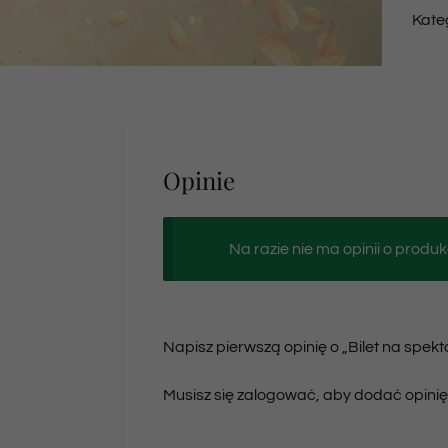
Kate
Opinie
Na razie nie ma opinii o produk
Napisz pierwszą opinię o „Bilet na spek
Musisz się
zalogować
, aby dodać opinię