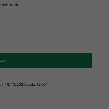
goria:
teatr
18/10/2025
godz.
12:00
cie.
takl 18/10/2025 godz. 12:00”
.