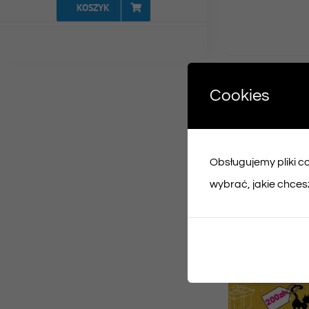
KOSZYK
Udost
Cookies
Face
Obsługujemy pliki coo
Podobne prod
wybrać, jakie chcesz