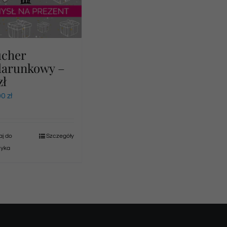
ucher
darunkowy –
zł
00
zł
j do
Szczegóły
zyka