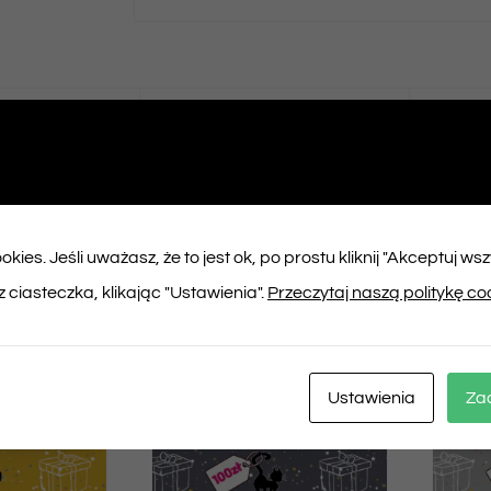
ępnij na
Tweet This
booku
Product
kies. Jeśli uważasz, że to jest ok, po prostu kliknij "Akceptuj ws
ukty
 ciasteczka, klikając "Ustawienia".
Przeczytaj naszą politykę co
Ustawienia
Za