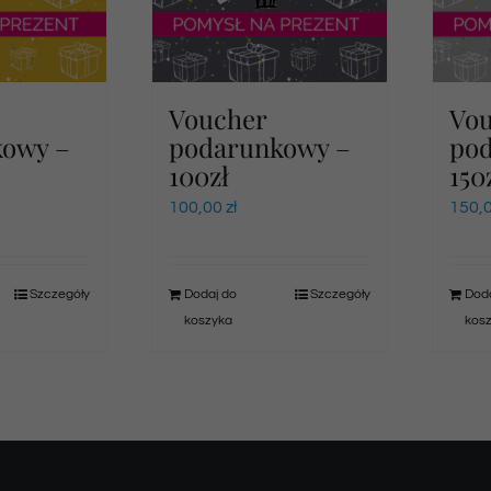
Voucher
Vo
kowy –
podarunkowy –
po
100zł
150
100,00
zł
150,
Szczegóły
Dodaj do
Szczegóły
Doda
koszyka
kos