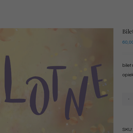
Bile
60,0
bilet
opie
SKU