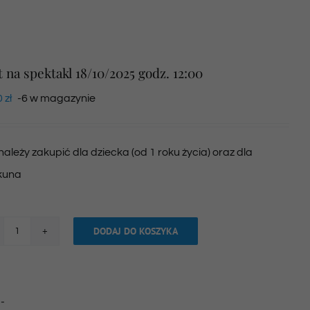
t na spektakl 18/10/2025 godz. 12:00
0
zł
-6 w magazynie
 należy zakupić dla dziecka (od 1 roku życia) oraz dla
kuna
DODAJ DO KOSZYKA
ilość
Bilet
na
:
-
spektakl