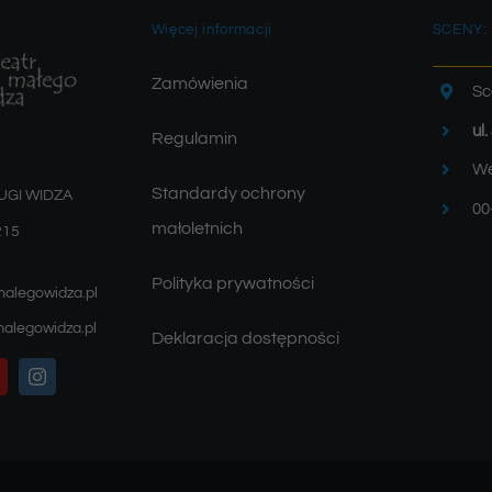
Więcej informacji
SCENY:
Zamówienia
Sc
ul
Regulamin
We
Standardy ochrony
UGI WIDZA
00
małoletnich
215
Polityka prywatności
malegowidza.pl
alegowidza.pl
Deklaracja dostępności