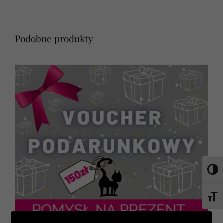
Podobne produkty
Toggl
Toggl