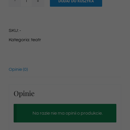
DODAJ DO KOSZYKA
ilość
Bilet
na
SKU:
-
spektakl
Kategoria:
teatr
18/10/2025
godz.
10:00
Opinie (0)
Opinie
Na razie nie ma opinii o produkcie.