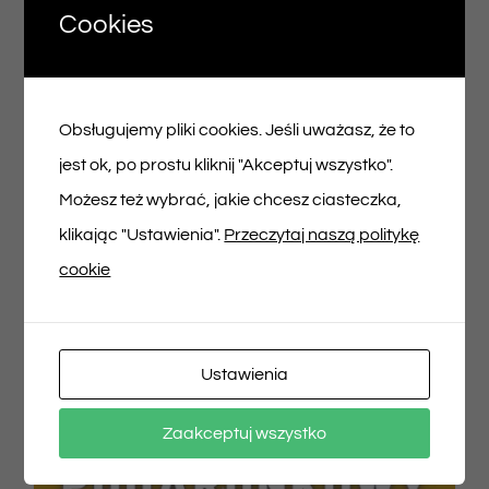
Cookies
Voucher podarunkowy – 150zł
Obsługujemy pliki cookies. Jeśli uważasz, że to
150,00
zł
jest ok, po prostu kliknij "Akceptuj wszystko".
Możesz też wybrać, jakie chcesz ciasteczka,
Dodaj do koszyka
Szczegóły
klikając "Ustawienia".
Przeczytaj naszą politykę
cookie
Ustawienia
Zaakceptuj wszystko