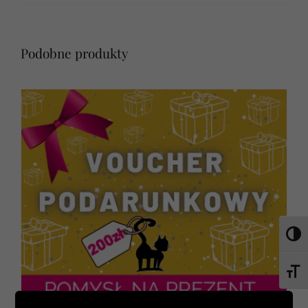
Podobne produkty
Toggl
Toggl