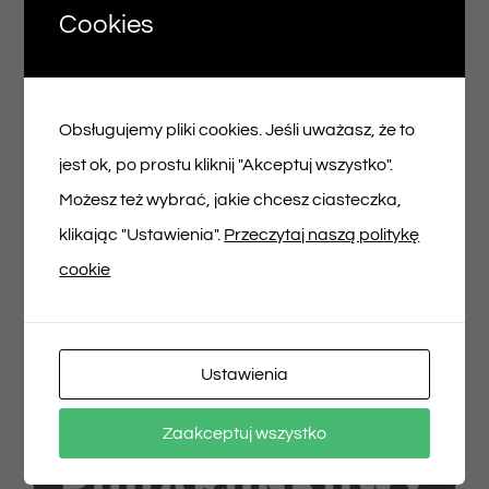
Cookies
Voucher podarunkowy – 200zł
Obsługujemy pliki cookies. Jeśli uważasz, że to
200,00
zł
jest ok, po prostu kliknij "Akceptuj wszystko".
Możesz też wybrać, jakie chcesz ciasteczka,
Dodaj do koszyka
Szczegóły
klikając "Ustawienia".
Przeczytaj naszą politykę
cookie
Ustawienia
Zaakceptuj wszystko