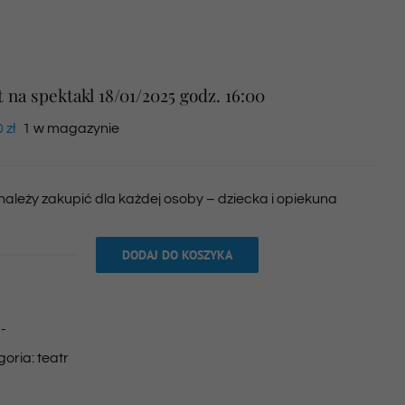
t na spektakl 18/01/2025 godz. 16:00
0
zł
1 w magazynie
 należy zakupić dla każdej osoby – dziecka i opiekuna
DODAJ DO KOSZYKA
ilość
Bilet
na
:
-
spektakl
goria:
teatr
18/01/2025