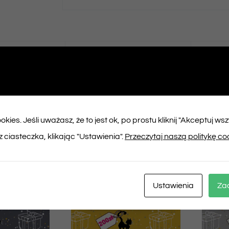
ępnij na
Tweet This
booku
Product
kies. Jeśli uważasz, że to jest ok, po prostu kliknij "Akceptuj ws
ukty
 ciasteczka, klikając "Ustawienia".
Przeczytaj naszą politykę co
Ustawienia
Za