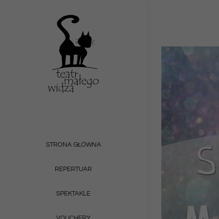
Przejdź
do
zawartości
STRONA GŁÓWNA
REPERTUAR
SPEKTAKLE
VOUCHERY