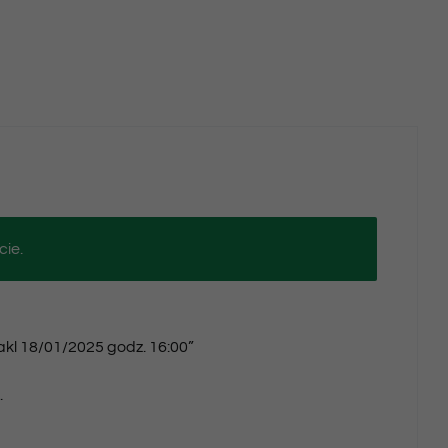
godz.
16:00
cie.
takl 18/01/2025 godz. 16:00”
.