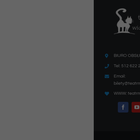
BIURO OBSŁ
Tel: 512 622 
Email:
bilety@teatr
WWW: teatrm