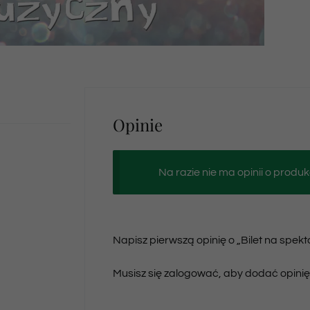
Opinie
Na razie nie ma opinii o produk
Napisz pierwszą opinię o „Bilet na spek
Musisz się
zalogować
, aby dodać opinię