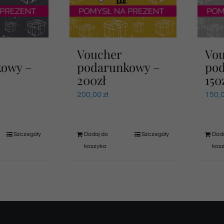
Voucher
Vo
kowy –
podarunkowy –
po
200zł
150
200,00
zł
150,
Szczegóły
Dodaj do
Szczegóły
Doda
koszyka
kos