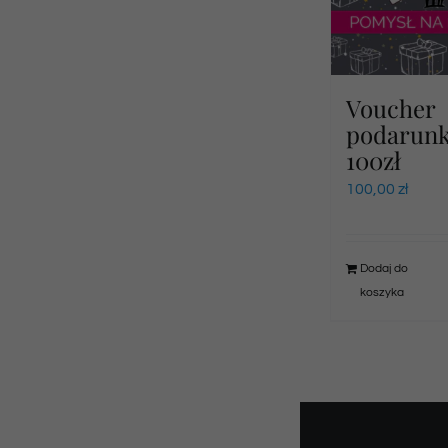
Voucher
podarun
100zł
100,00
zł
Dodaj do
koszyka