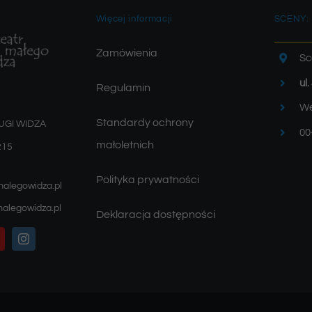
Więcej informacji
SCENY:
Zamówienia
Sc
ul
Regulamin
We
Standardy ochrony
UGI WIDZA
00
małoletnich
215
Polityka prywatności
malegowidza.pl
alegowidza.pl
Deklaracja dostępności