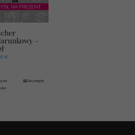
ucher
darunkowy –
zł
00
zł
j do
Szczegóły
zyka