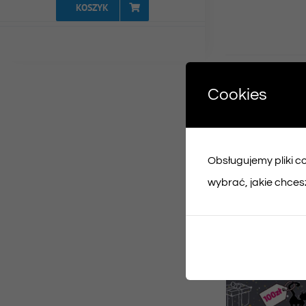
KOSZYK
Udost
Cookies
Face
Obsługujemy pliki coo
Podobne prod
wybrać, jakie chcesz