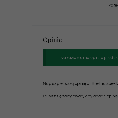
Kate
Opinie
Na razie nie ma opinii o produk
Napisz pierwszą opinię o „Bilet na spek
Musisz się
zalogować
, aby dodać opinię