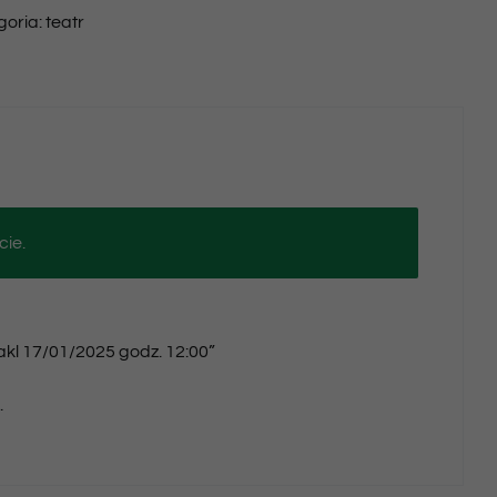
goria:
teatr
17/01/2025
godz.
12:00
cie.
takl 17/01/2025 godz. 12:00”
.