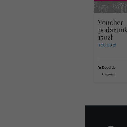
Voucher
podarun
150zł
150,00
zł
Dodaj do
koszyka