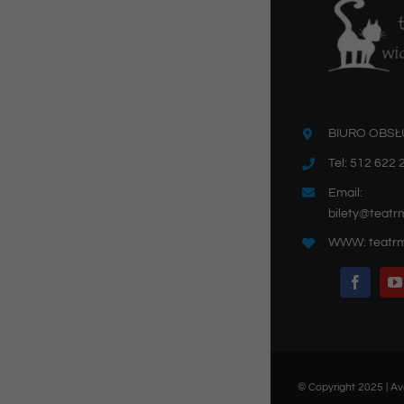
BIURO OBSŁ
Tel: 512 622 
Email:
bilety@teatr
WWW: teatrm
© Copyright 2025 | 