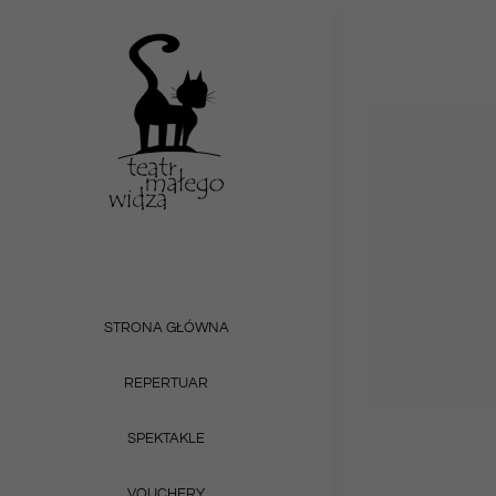
Przejdź
do
zawartości
STRONA GŁÓWNA
REPERTUAR
SPEKTAKLE
VOUCHERY