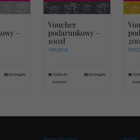
Voucher
Vo
kowy –
podarunkowy –
po
100zł
200
100,00
zł
200,
Szczegóły
Dodaj do
Szczegóły
Doda
koszyka
kos
Więcej informacji
SCENY: