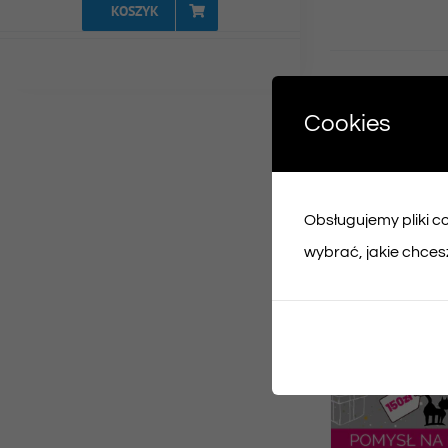
KOSZYK
Udost
Cookies
Face
Obsługujemy pliki coo
Podobne prod
wybrać, jakie chcesz