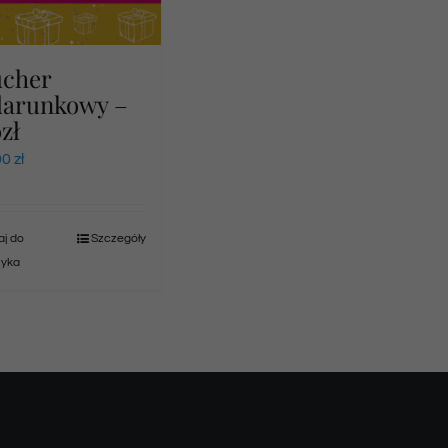
ucher
darunkowy –
zł
00
zł
j do
Szczegóły
zyka