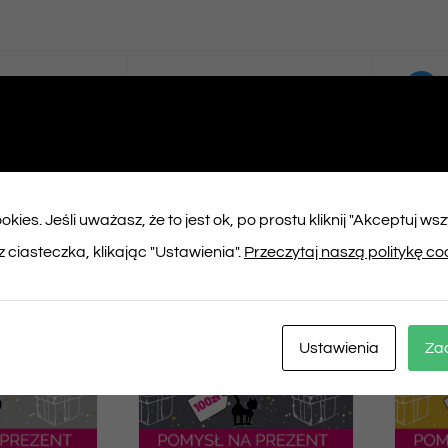
ępnij na
Tweet This
booku
Product
kies. Jeśli uważasz, że to jest ok, po prostu kliknij "Akceptuj ws
ukty
 ciasteczka, klikając "Ustawienia".
Przeczytaj naszą politykę co
Ustawienia
Za