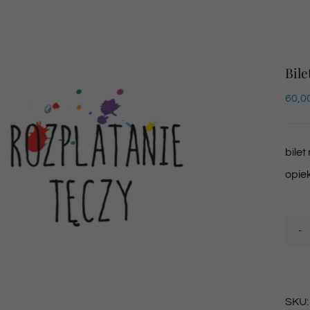
Bile
60,0
bilet
opie
SKU