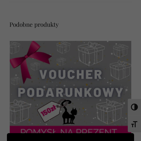
Podobne produkty
Toggl
Toggl