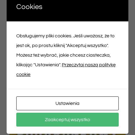
Cookies
Voucher podarunkowy – 150zł
Obsługujemy pliki cookies. Jeśli uważasz, że to
150,00
zł
jest ok, po prostu kliknij "Akceptuj wszystko".
Możesz też wybrać, jakie chcesz ciasteczka,
Dodaj do koszyka
Szczegóły
klikając "Ustawienia".
Przeczytaj naszą politykę
cookie
Ustawienia
Zaakceptuj wszystko