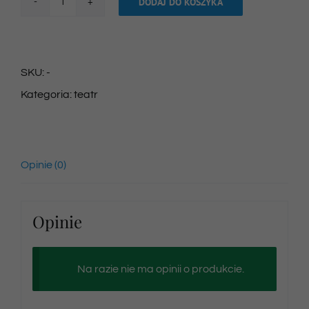
DODAJ DO KOSZYKA
ilość
Bilet
na
SKU:
-
spektakl
Kategoria:
teatr
16/06/2024
godz.
16:00
Opinie (0)
Opinie
Na razie nie ma opinii o produkcie.