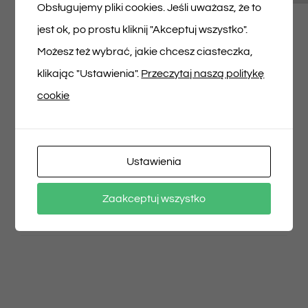
Musisz się
zalogować
, aby dodać opinię.
Obsługujemy pliki cookies. Jeśli uważasz, że to
jest ok, po prostu kliknij "Akceptuj wszystko".
Możesz też wybrać, jakie chcesz ciasteczka,
klikając "Ustawienia".
Przeczytaj naszą politykę
cookie
Udostępnij na
Tweet This Product
Facebooku
Pin This Product
Ustawienia
Zaakceptuj wszystko
Email This Product