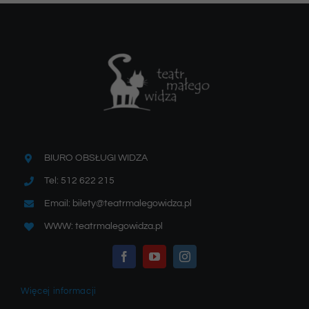
BIURO OBSŁUGI WIDZA
Tel: 512 622 215
Email: bilety@teatrmalegowidza.pl
WWW: teatrmalegowidza.pl
Więcej informacji