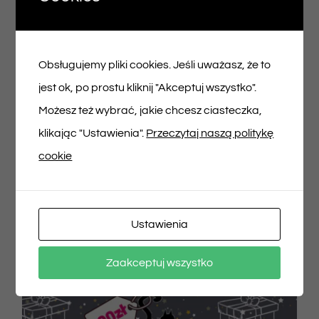
Voucher podarunkowy – 200zł
200,00
zł
Obsługujemy pliki cookies. Jeśli uważasz, że to
jest ok, po prostu kliknij "Akceptuj wszystko".
Możesz też wybrać, jakie chcesz ciasteczka,
Dodaj do koszyka
Szczegóły
klikając "Ustawienia".
Przeczytaj naszą politykę
cookie
Ustawienia
Zaakceptuj wszystko