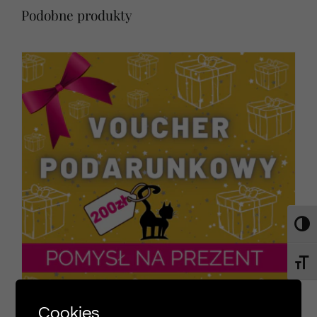
Podobne produkty
Toggl
Toggl
Cookies