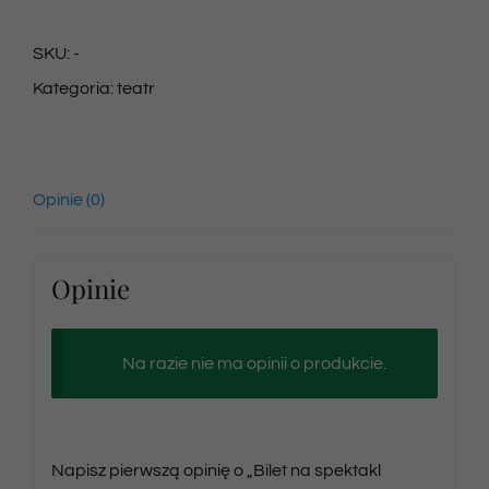
na
SKU:
-
spektakl
Kategoria:
teatr
16/03/2024
godz.
10:00
Opinie (0)
Opinie
Na razie nie ma opinii o produkcie.
Napisz pierwszą opinię o „Bilet na spektakl