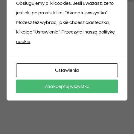
Musisz się
zalogować
, aby dodać opinię.
Obsługujemy pliki cookies. Jeśli uważasz, że to
jest ok, po prostu kliknij "Akceptuj wszystko".
Możesz też wybrać, jakie chcesz ciasteczka,
klikając "Ustawienia".
Przeczytaj naszą politykę
cookie
Udostępnij na
Tweet This Product
Facebooku
Pin This Product
Ustawienia
Zaakceptuj wszystko
Email This Product