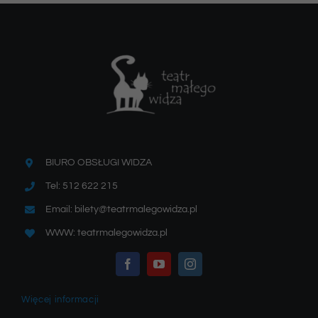
BIURO OBSŁUGI WIDZA
Tel: 512 622 215
Email: bilety@teatrmalegowidza.pl
WWW: teatrmalegowidza.pl
Więcej informacji