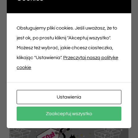
Voucher podarunkowy – 100zł
100,00
zł
Obsługujemy pliki cookies. Jeśli uważasz, że to
jest ok, po prostu kliknij "Akceptuj wszystko".
Możesz też wybrać, jakie chcesz ciasteczka,
Dodaj do koszyka
Szczegóły
klikając "Ustawienia".
Przeczytaj naszą politykę
cookie
Ustawienia
Zaakceptuj wszystko