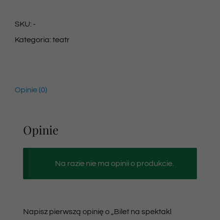
na
SKU:
-
spektakl
Kategoria:
teatr
15/06/2025
godz.
15:00
Opinie (0)
Opinie
Na razie nie ma opinii o produkcie.
Napisz pierwszą opinię o „Bilet na spektakl