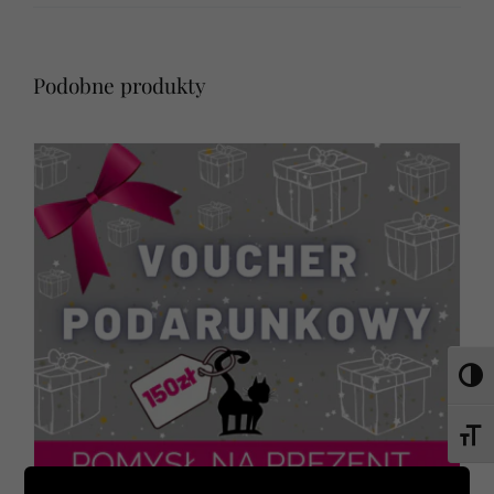
Podobne produkty
Toggl
Toggl