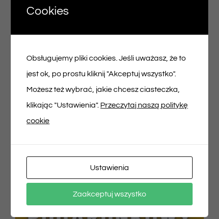
Cookies
Voucher podarunkowy – 150zł
Obsługujemy pliki cookies. Jeśli uważasz, że to
150,00
zł
jest ok, po prostu kliknij "Akceptuj wszystko".
Możesz też wybrać, jakie chcesz ciasteczka,
Dodaj do koszyka
Szczegóły
klikając "Ustawienia".
Przeczytaj naszą politykę
cookie
Ustawienia
Zaakceptuj wszystko