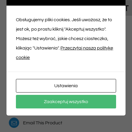
Toggl
Napisz pierwszą opinię o „Bilet na spektakl
Obsługujemy pliki cookies. Jeśli uważasz, że to
14/06/2025 godz. 16:20”
jest ok, po prostu kliknij "Akceptuj wszystko".
Musisz się
zalogować
, aby dodać opinię.
Możesz też wybrać, jakie chcesz ciasteczka,
klikając "Ustawienia".
Przeczytaj naszą politykę
cookie
Udostępnij na
Tweet This Product
Ustawienia
Facebooku
Pin This Product
Zaakceptuj wszystko
Email This Product