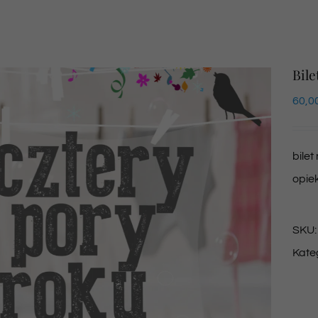
Bile
60,0
bilet
opie
SKU
Kate