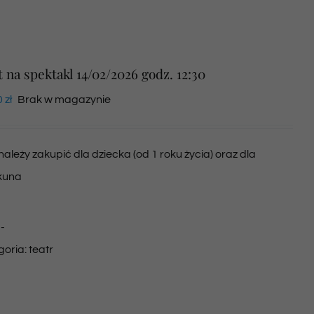
t na spektakl 14/02/2026 godz. 12:30
0
zł
Brak w magazynie
 należy zakupić dla dziecka (od 1 roku życia) oraz dla
kuna
:
-
goria:
teatr