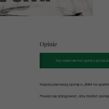
Opinie
Na razie nie ma opinii o produk
Napisz pierwszą opinię o „Bilet na spek
Musisz się
zalogować
, aby dodać opinię