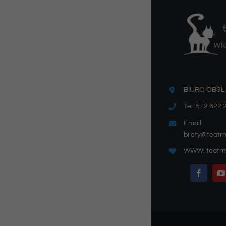
BIURO OBSŁ
Tel: 512 622 
Email:
bilety@teatr
WWW: teatrm