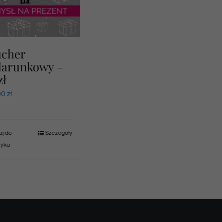
ucher
darunkowy –
zł
00
zł
j do
Szczegóły
zyka