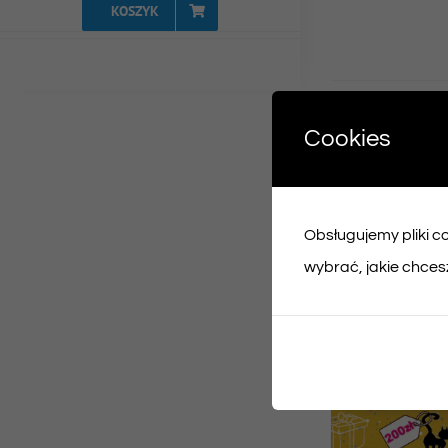
KOSZYK
Udost
Cookies
Face
Obsługujemy pliki coo
Podobne prod
wybrać, jakie chcesz