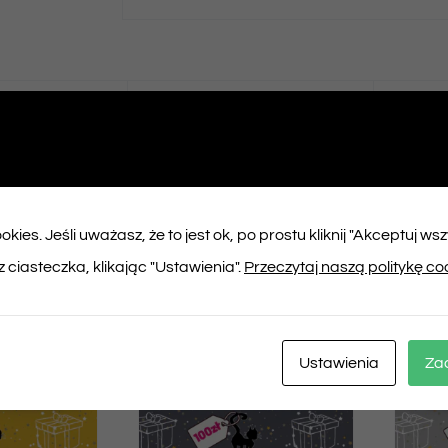
ępnij na
Tweet This
booku
Product
kies. Jeśli uważasz, że to jest ok, po prostu kliknij "Akceptuj ws
ukty
 ciasteczka, klikając "Ustawienia".
Przeczytaj naszą politykę co
Ustawienia
Za