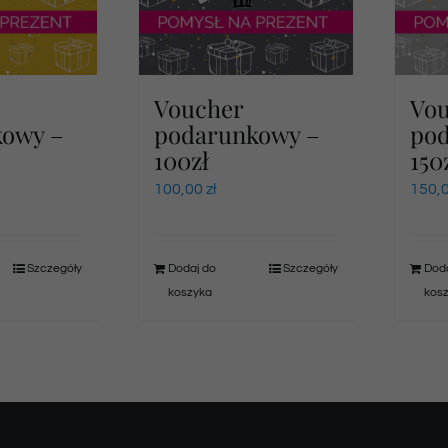
Voucher
Vo
kowy –
podarunkowy –
po
100zł
150
100,00
zł
150,
Szczegóły
Dodaj do
Szczegóły
Doda
koszyka
kos