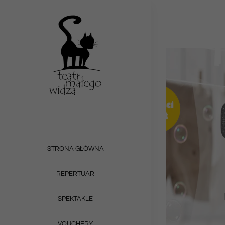
Przejdź
do
zawartości
STRONA GŁÓWNA
REPERTUAR
SPEKTAKLE
VOUCHERY