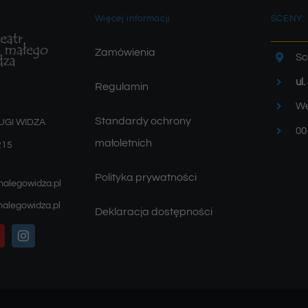
Więcej informacji
SCENY:
Zamówienia
Sc
ul
Regulamin
We
Standardy ochrony
UGI WIDZA
00
małoletnich
215
Polityka prywatności
malegowidza.pl
alegowidza.pl
Deklaracja dostępności