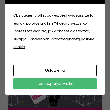
150,00
zł
Obsługujemy pliki cookies. Jeśli uważasz, że to
jest ok, po prostu kliknij "Akceptuj wszystko".
Dodaj do koszyka
Szczegóły
Możesz też wybrać, jakie chcesz ciasteczka,
klikając "Ustawienia".
Przeczytaj naszą politykę
cookie
Ustawienia
Zaakceptuj wszystko