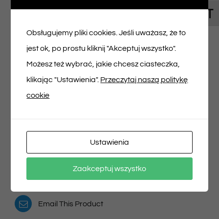
Toggl
Napisz pierwszą opinię o „Bilet na spektakl
Obsługujemy pliki cookies. Jeśli uważasz, że to
13/10/2024 godz. 14:30”
jest ok, po prostu kliknij "Akceptuj wszystko".
Musisz się
zalogować
, aby dodać opinię.
Możesz też wybrać, jakie chcesz ciasteczka,
klikając "Ustawienia".
Przeczytaj naszą politykę
cookie
Udostępnij na
Tweet This Product
Ustawienia
Facebooku
Pin This Product
Zaakceptuj wszystko
Email This Product