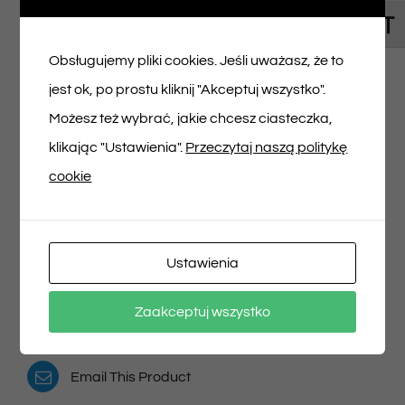
Toggl
Napisz pierwszą opinię o „Bilet na spektakl
Obsługujemy pliki cookies. Jeśli uważasz, że to
13/04/2025 godz. 16:20”
jest ok, po prostu kliknij "Akceptuj wszystko".
Musisz się
zalogować
, aby dodać opinię.
Możesz też wybrać, jakie chcesz ciasteczka,
klikając "Ustawienia".
Przeczytaj naszą politykę
cookie
Udostępnij na
Tweet This Product
Ustawienia
Facebooku
Pin This Product
Zaakceptuj wszystko
Email This Product