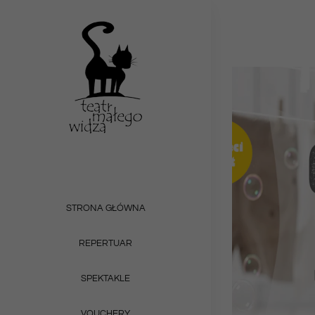
Przejdź
do
zawartości
STRONA GŁÓWNA
REPERTUAR
SPEKTAKLE
VOUCHERY