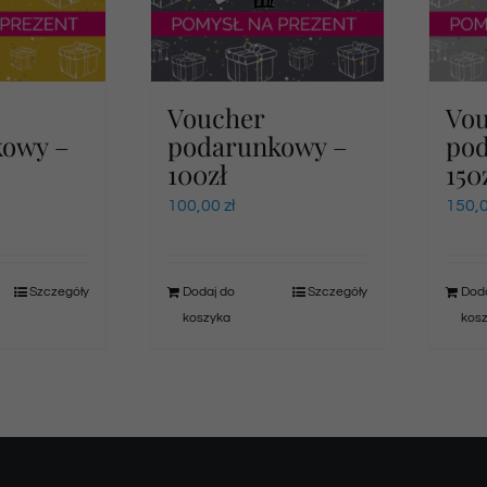
Voucher
Vo
kowy –
podarunkowy –
po
100zł
150
100,00
zł
150,
Szczegóły
Dodaj do
Szczegóły
Doda
koszyka
kos