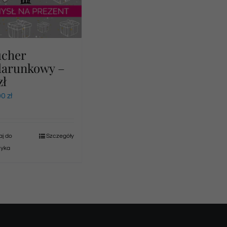
ucher
darunkowy –
zł
00
zł
j do
Szczegóły
zyka