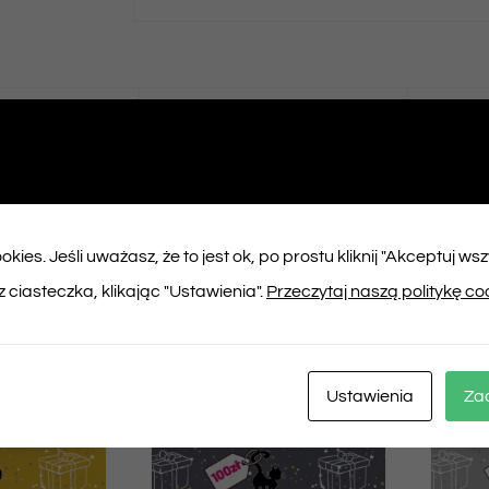
ępnij na
Tweet This
booku
Product
kies. Jeśli uważasz, że to jest ok, po prostu kliknij "Akceptuj ws
ukty
 ciasteczka, klikając "Ustawienia".
Przeczytaj naszą politykę co
Ustawienia
Za