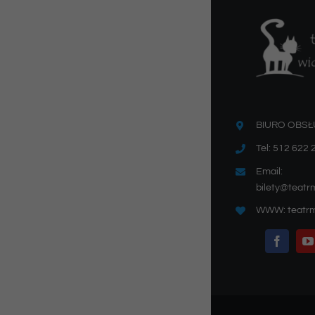
BIURO OBSŁ
Tel: 512 622 
Email:
bilety@teatr
WWW: teatrm