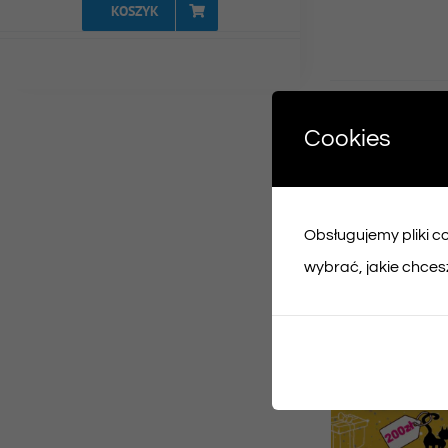
KOSZYK
Udost
Cookies
Face
Obsługujemy pliki coo
Podobne prod
wybrać, jakie chcesz