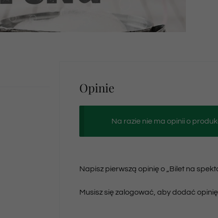
Opinie
Na razie nie ma opinii o produk
Napisz pierwszą opinię o „Bilet na spek
Musisz się
zalogować
, aby dodać opinię