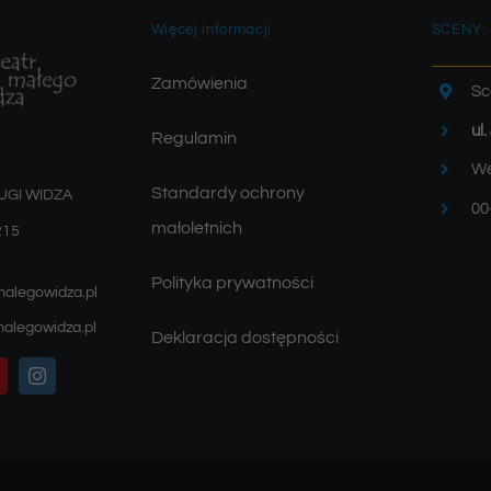
Więcej informacji
SCENY:
Zamówienia
Sc
ul
Regulamin
We
Standardy ochrony
UGI WIDZA
00
małoletnich
215
Polityka prywatności
malegowidza.pl
alegowidza.pl
Deklaracja dostępności