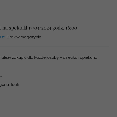
t na spektakl 13/04/2024 godz. 16:00
0
zł
Brak w magazynie
 należy zakupić dla każdej osoby – dziecka i opiekuna
:
-
goria:
teatr