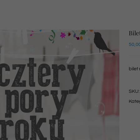
Bile
50,0
bilet
SKU
Kate