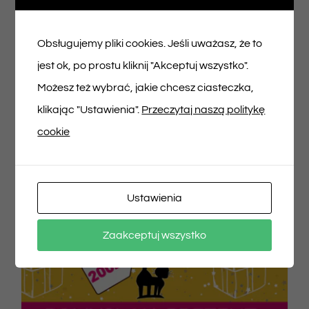
150,00
zł
Obsługujemy pliki cookies. Jeśli uważasz, że to
jest ok, po prostu kliknij "Akceptuj wszystko".
Dodaj do koszyka
Szczegóły
Możesz też wybrać, jakie chcesz ciasteczka,
klikając "Ustawienia".
Przeczytaj naszą politykę
cookie
Ustawienia
Zaakceptuj wszystko