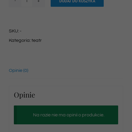
DODAJ DO KOSZYKA
ilość
Bilet
na
SKU:
-
spektakl
Kategoria:
teatr
13/01/2024
g.
12:00
Opinie (0)
Opinie
Na razie nie ma opinii o produkcie.