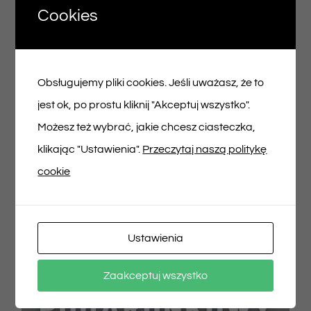
Cookies
Voucher podarunkowy – 200zł
Obsługujemy pliki cookies. Jeśli uważasz, że to
200,00
zł
jest ok, po prostu kliknij "Akceptuj wszystko".
Możesz też wybrać, jakie chcesz ciasteczka,
Dodaj do koszyka
Szczegóły
klikając "Ustawienia".
Przeczytaj naszą politykę
cookie
Ustawienia
Zaakceptuj wszystko