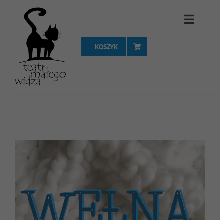
Przejdź
Toggle
do
Naviga
zawartości
KOSZYK
Strona Główna
Repertuar
Spektakle
Vouchery
Projekty
FAQ