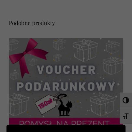
Podobne produkty
Toggl
Toggl