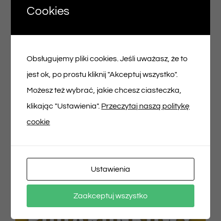
Cookies
Voucher podarunkowy – 150zł
Obsługujemy pliki cookies. Jeśli uważasz, że to
150,00
zł
jest ok, po prostu kliknij "Akceptuj wszystko".
Możesz też wybrać, jakie chcesz ciasteczka,
Dodaj do koszyka
Szczegóły
klikając "Ustawienia".
Przeczytaj naszą politykę
cookie
Ustawienia
Zaakceptuj wszystko